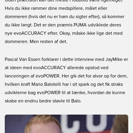
Uden præcision kan det meste i fodbold være ligemeget.
Hvis du ikke rammer dine medspillere, målet eller
dommeren (hvis det nu er ham du sigter efter), så kommer
du ikke langt. Det er den præmis PUMA udviklede deres
nye evoACCURACY efter. Okay, måske ikke lige det med
dommeren. Men resten af det.
Pascal Van Essen forklarer i dette interview med JayMike er
at ideen med evoACCURACY allerede opstod ved
lanceringen af evoPOWER. Her gik det for alvor op for dem,
hvilken kraft Mario Balotelli har i sit spark og det fik straks
udviklerne bag evoPOWER til at tænke, hvordan de kunne
skabe en endnu bedre støvle til Balo.