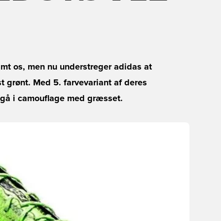
ramt os, men nu understreger adidas at
st grønt. Med 5. farvevariant af deres
r gå i camouflage med græsset.