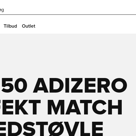
øg
Tilbud
Outlet
50 ADIZERO
FEKT MATCH
EEDSTØVLE