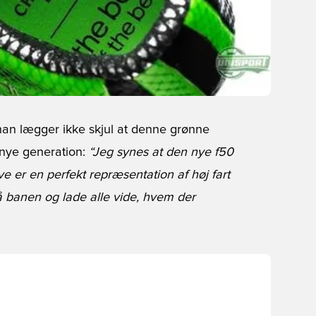
g han lægger ikke skjul at denne grønne
n nye generation:
“Jeg synes at den nye f50
rve er en perfekt repræsentation af høj fart
 på banen og lade alle vide, hvem der