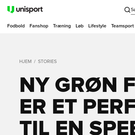
S
Fodbold
Fanshop
Træning
Løb
Lifestyle
Teamsport
HJEM
STORIES
NY GRØN F
ER ET PER
TIL EN SP