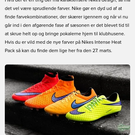
Hvis der er en ting der må karakterisere Nikes design, så må
det vel være sprudlende farver. Nike gør en dyd ud af at
finde farvekombinationer, der skærer igennem og når vi nu
går ind i den afgørende fase af sæsonen er det blevet tid til
at skrue helt op og bringe pokalerne hjem til klubhusene.
Hvis du er vild med de nye farver på Nikes Intense Heat
Pack så kan du finde dem lige her fra den 27. marts.