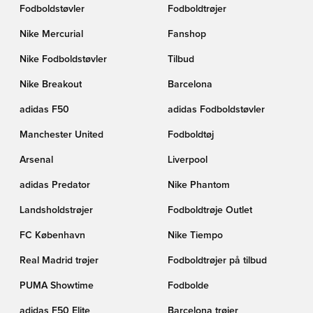
Fodboldstøvler
Fodboldtrøjer
Nike Mercurial
Fanshop
Nike Fodboldstøvler
Tilbud
Nike Breakout
Barcelona
adidas F50
adidas Fodboldstøvler
Manchester United
Fodboldtøj
Arsenal
Liverpool
adidas Predator
Nike Phantom
Landsholdstrøjer
Fodboldtrøje Outlet
FC København
Nike Tiempo
Real Madrid trøjer
Fodboldtrøjer på tilbud
PUMA Showtime
Fodbolde
adidas F50 Elite
Barcelona trøjer