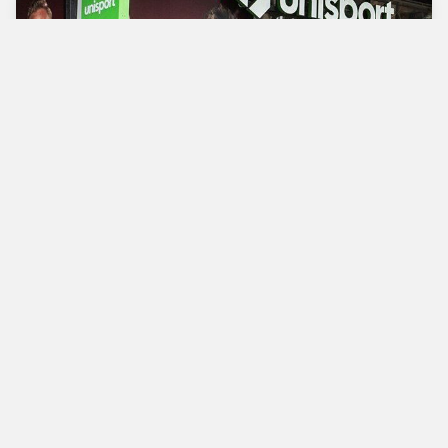
Verdens bedste
fodboldbutik
Man - Tors
10.00 - 18.00
Fre
10.00 - 19.00
Lør
10.00 - 17.00
Søn
11.00 - 16.00