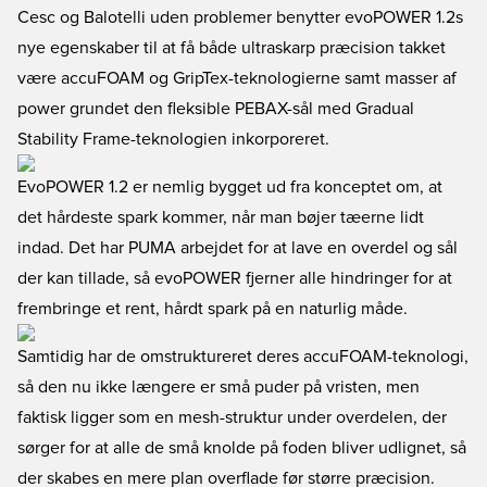
Cesc og Balotelli uden problemer benytter evoPOWER 1.2s
nye egenskaber til at få både ultraskarp præcision takket
være accuFOAM og GripTex-teknologierne samt masser af
power grundet den fleksible PEBAX-sål med Gradual
Stability Frame-teknologien inkorporeret.
EvoPOWER 1.2 er nemlig bygget ud fra konceptet om, at
det hårdeste spark kommer, når man bøjer tæerne lidt
indad. Det har PUMA arbejdet for at lave en overdel og sål
der kan tillade, så evoPOWER fjerner alle hindringer for at
frembringe et rent, hårdt spark på en naturlig måde.
Samtidig har de omstruktureret deres accuFOAM-teknologi,
så den nu ikke længere er små puder på vristen, men
faktisk ligger som en mesh-struktur under overdelen, der
sørger for at alle de små knolde på foden bliver udlignet, så
der skabes en mere plan overflade før større præcision.