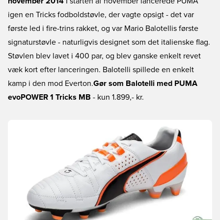
november 2014
I starten af november lancerede PUMA
igen en Tricks fodboldstøvle, der vagte opsigt - det var
første led i fire-trins rakket, og var Mario Balotellis første
signaturstøvle - naturligvis designet som det italienske flag.
Støvlen blev lavet i 400 par, og blev ganske enkelt revet
væk kort efter lanceringen. Balotelli spillede en enkelt
kamp i den mod Everton.
Gør som Balotelli med PUMA
evoPOWER 1 Tricks MB
- kun 1.899,- kr.