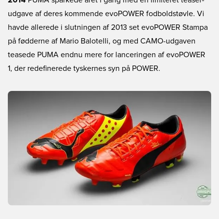
2014
PUMA sparkede året i gang med en limiteret teaser-
udgave af deres kommende evoPOWER fodboldstøvle. Vi
havde allerede i slutningen af 2013 set evoPOWER Stampa
på fødderne af Mario Balotelli, og med CAMO-udgaven
teasede PUMA endnu mere for lanceringen af evoPOWER
1, der redefinerede tyskernes syn på POWER.