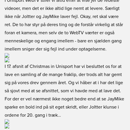
I Unisport WebTV stiler vi altid efter at vise jer de fedeste
videoer, men det er ikke altid lige nemt at levere. Særligt
ikke når Joltter og JayMike laver fejl. Okay, ret skal være
ret. De to har styr på deres ting og de forstår virkelig at står
foran et kamera, men selv de to WebTV værter er også
menneskelige og engang imellem - bare en sjælden gang
imellem sniger der sig fejl ind under optagelserne.
I 17. afsnit af Christmas in Unisport har vi besluttet os for at
lave en samling af de mange fraklip, der trods alt har gemt
sig på vores drev gennem året. Og vi håber at i har det lige
så sjovt med at se afsnittet, som vi havde med at lave det.
For der er vel nærmest ikke noget bedre end at se JayMike
sparke en bold ind på sit eget skridt, eller Joltter klunse i
ordene for 20. gang i træk…