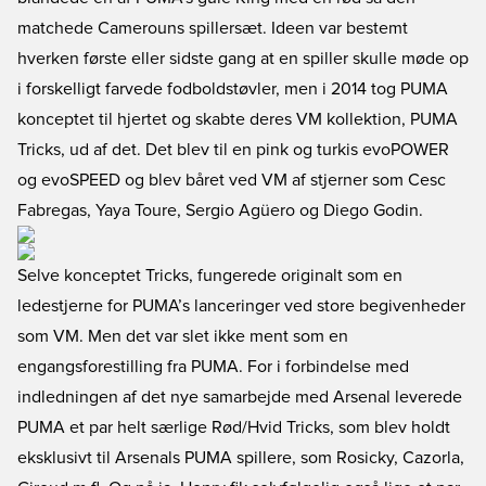
matchede Camerouns spillersæt. Ideen var bestemt
hverken første eller sidste gang at en spiller skulle møde op
i forskelligt farvede fodboldstøvler, men i 2014 tog PUMA
konceptet til hjertet og skabte deres VM kollektion, PUMA
Tricks, ud af det. Det blev til en pink og turkis evoPOWER
og evoSPEED og blev båret ved VM af stjerner som Cesc
Fabregas, Yaya Toure, Sergio Agüero og Diego Godin.
Selve konceptet Tricks, fungerede originalt som en
ledestjerne for PUMA’s lanceringer ved store begivenheder
som VM. Men det var slet ikke ment som en
engangsforestilling fra PUMA. For i forbindelse med
indledningen af det nye samarbejde med Arsenal leverede
PUMA et par helt særlige Rød/Hvid Tricks, som blev holdt
eksklusivt til Arsenals PUMA spillere, som Rosicky, Cazorla,