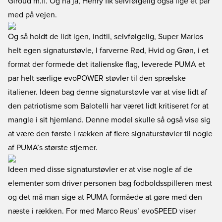
Giroud m.fl. Og nå ja, Henry fik selvfølgelig også lige et par
med på vejen.
Og så holdt de lidt igen, indtil, selvfølgelig, Super Marios
helt egen signaturstøvle, I farverne Rød, Hvid og Grøn, i et
format der formede det italienske flag, leverede PUMA et
par helt særlige evoPOWER støvler til den sprælske
italiener. Ideen bag denne signaturstøvle var at vise lidt af
den patriotisme som Balotelli har været lidt kritiseret for at
mangle i sit hjemland. Denne model skulle så også vise sig
at være den første i rækken af flere signaturstøvler til nogle
af PUMA’s største stjerner.
Ideen med disse signaturstøvler er at vise nogle af de
elementer som driver personen bag fodboldsspilleren mest
og det må man sige at PUMA formåede at gøre med den
næste i rækken. For med Marco Reus’ evoSPEED viser