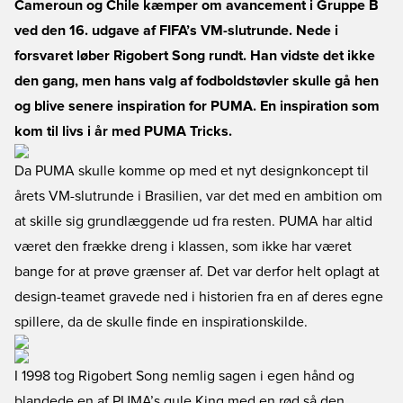
Cameroun og Chile kæmper om avancement i Gruppe B
ved den 16. udgave af FIFA’s VM-slutrunde. Nede i
forsvaret løber Rigobert Song rundt. Han vidste det ikke
den gang, men hans valg af fodboldstøvler skulle gå hen
og blive senere inspiration for PUMA. En inspiration som
kom til livs i år med PUMA Tricks.
Da PUMA skulle komme op med et nyt designkoncept til
årets VM-slutrunde i Brasilien, var det med en ambition om
at skille sig grundlæggende ud fra resten. PUMA har altid
været den frække dreng i klassen, som ikke har været
bange for at prøve grænser af. Det var derfor helt oplagt at
design-teamet gravede ned i historien fra en af deres egne
spillere, da de skulle finde en inspirationskilde.
I 1998 tog Rigobert Song nemlig sagen i egen hånd og
blandede en af PUMA’s gule King med en rød så den