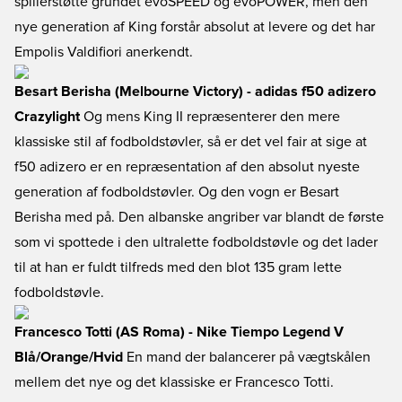
spillerstøtte grundet evoSPEED og evoPOWER, men den
nye generation af King forstår absolut at levere og det har
Empolis Valdifiori anerkendt.
Besart Berisha (Melbourne Victory) - adidas f50 adizero
Crazylight
Og mens King II repræsenterer den mere
klassiske stil af fodboldstøvler, så er det vel fair at sige at
f50 adizero er en repræsentation af den absolut nyeste
generation af fodboldstøvler. Og den vogn er Besart
Berisha med på. Den albanske angriber var blandt de første
som vi spottede i den ultralette fodboldstøvle og det lader
til at han er fuldt tilfreds med den blot 135 gram lette
fodboldstøvle.
Francesco Totti (AS Roma) - Nike Tiempo Legend V
Blå/Orange/Hvid
En mand der balancerer på vægtskålen
mellem det nye og det klassiske er Francesco Totti.