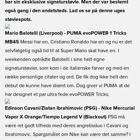
bar sin eksklusive signaturstøvle. Men der var bestemt
også gang i den andetsteds. Lad os se på denne uges
støvlespots.
Mario Balotelli (Liverpool) - PUMA evoPOWER 1 Tricks
MB45
Messi har en, Cristiano Ronaldo har en og nu er det
selvfølgelig også tid til at Super Mario skal have en. I
weekenden optrådte Balotelli i sine helt egne
signaturstøvler, som kom i de italienske farver og med en
række personlige citater og ord. De fik dog ikke helt den
debut de kunne have drømt om. Dog giver vi PUMA at de
har designet et par ultra fede evoPOWER Tricks.
Edinson Cavani/Zlatan Ibrahimovic (PSG) - Nike Mercurial
Vapor X Orange/Tiempo Legend V (Blackout)
PSG må
være ret godt tilfreds med deres angrebsduo i Cavani og
Ibrahimovic. Spørgsmålet om Nike kan være det samme? I