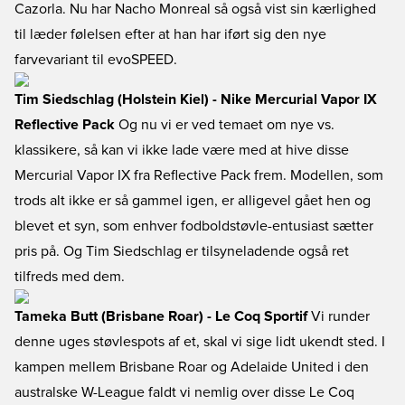
Cazorla. Nu har Nacho Monreal så også vist sin kærlighed
til læder følelsen efter at han har iført sig den nye
farvevariant til evoSPEED.
Tim Siedschlag (Holstein Kiel) - Nike Mercurial Vapor IX
Reflective Pack
Og nu vi er ved temaet om nye vs.
klassikere, så kan vi ikke lade være med at hive disse
Mercurial Vapor IX fra Reflective Pack frem. Modellen, som
trods alt ikke er så gammel igen, er alligevel gået hen og
blevet et syn, som enhver fodboldstøvle-entusiast sætter
pris på. Og Tim Siedschlag er tilsyneladende også ret
tilfreds med dem.
Tameka Butt (Brisbane Roar) - Le Coq Sportif
Vi runder
denne uges støvlespots af et, skal vi sige lidt ukendt sted. I
kampen mellem Brisbane Roar og Adelaide United i den
australske W-League faldt vi nemlig over disse Le Coq