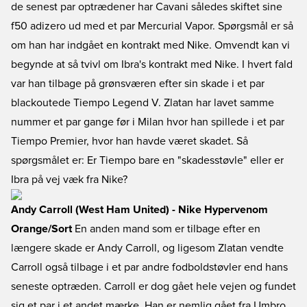
de senest par optrædener har Cavani således skiftet sine
f50 adizero ud med et par Mercurial Vapor. Spørgsmål er så
om han har indgået en kontrakt med Nike. Omvendt kan vi
begynde at så tvivl om Ibra's kontrakt med Nike. I hvert fald
var han tilbage på grønsværen efter sin skade i et par
blackoutede Tiempo Legend V. Zlatan har lavet samme
nummer et par gange før i Milan hvor han spillede i et par
Tiempo Premier, hvor han havde været skadet. Så
spørgsmålet er: Er Tiempo bare en "skadesstøvle" eller er
Ibra på vej væk fra Nike?
Andy Carroll (West Ham United) - Nike Hypervenom
Orange/Sort
En anden mand som er tilbage efter en
længere skade er Andy Carroll, og ligesom Zlatan vendte
Carroll også tilbage i et par andre fodboldstøvler end hans
seneste optræden. Carroll er dog gået hele vejen og fundet
sig et par i et andet mærke. Han er nemlig gået fra Umbro