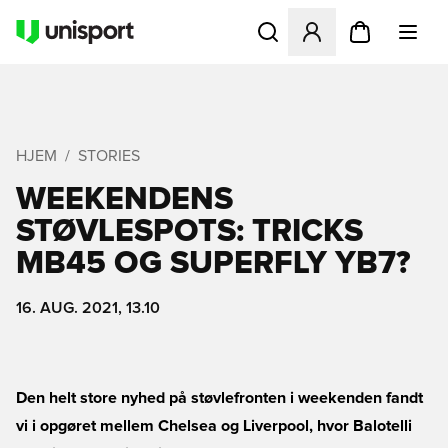
Åbner en Modal til at logge 
HJEM
STORIES
WEEKENDENS
STØVLESPOTS: TRICKS
MB45 OG SUPERFLY YB7?
16. AUG. 2021, 13.10
Den helt store nyhed på støvlefronten i weekenden fandt
vi i opgøret mellem Chelsea og Liverpool, hvor Balotelli