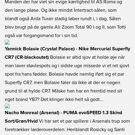
Manden der har viet sin evige kærlighed til AS Roma og
den lange pløse. Og ikke mindst Ïntertract-sålen, som
blandt også Arda Turan stadig løber rundt i, i dag. Sålen
blev brugt på de gamle Air Zoom Total 90 I og II, som Totti
også var forgangsmand for i sin tid.
Yannick Bolasie (Crystal Palace) - Nike Mercurial Superfly
CR7 (CR-blackoutet)
Bolasie er altid sjov at holde øje når
man laver støvlespots og i sidste uge missede vi et ret sjovt
spot fra hans fødder. Bolasie havde nemlig iført sig et par
Superfly CR7, men Bolasie føler da ikke at der er nogen
grund til at hylde CR7. Måske han har en fremtid med sit
eget brand YB7? Det klinger ikke helt så godt...
Nacho Monreal (Arsenal) - PUMA evoSPEED 1.3 Skind
Sort/Grøn/Hvid
Vi har set et par spillere i Arsenals trup som
foretrækker læderoverdelen. Heriblandt Rosicky og Santi