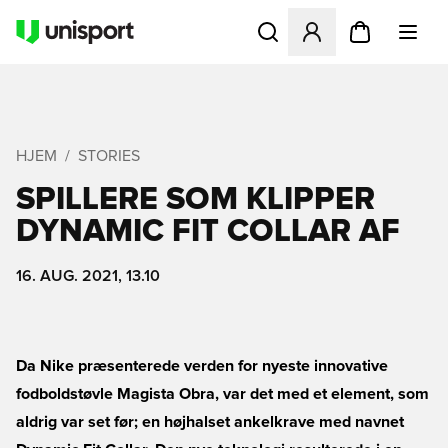
Åbner en Modal til at logge 
HJEM
STORIES
SPILLERE SOM KLIPPER
DYNAMIC FIT COLLAR AF
16. AUG. 2021, 13.10
Da Nike præsenterede verden for nyeste innovative
fodboldstøvle Magista Obra, var det med et element, som
aldrig var set før; en højhalset ankelkrave med navnet