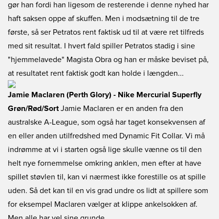
gør han fordi han ligesom de resterende i denne nyhed har
haft saksen oppe af skuffen. Men i modsætning til de tre
første, så ser Petratos rent faktisk ud til at være ret tilfreds
med sit resultat. I hvert fald spiller Petratos stadig i sine
"hjemmelavede" Magista Obra og han er måske beviset på,
at resultatet rent faktisk godt kan holde i længden...
Jamie Maclaren (Perth Glory) - Nike Mercurial Superfly
Grøn/Rød/Sort
Jamie Maclaren er en anden fra den
australske A-League, som også har taget konsekvensen af
en eller anden utilfredshed med Dynamic Fit Collar. Vi må
indrømme at vi i starten også lige skulle vænne os til den
helt nye fornemmelse omkring anklen, men efter at have
spillet støvlen til, kan vi nærmest ikke forestille os at spille
uden. Så det kan til en vis grad undre os lidt at spillere som
for eksempel Maclaren vælger at klippe ankelsokken af.
Men alle har vel sine grunde...