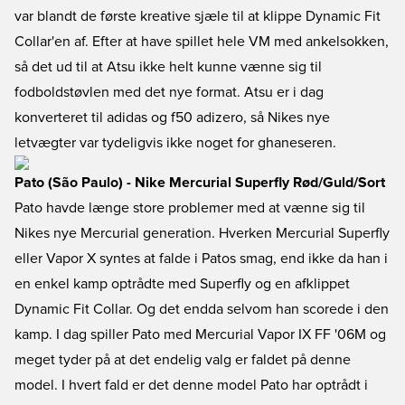
var blandt de første kreative sjæle til at klippe Dynamic Fit
Collar'en af. Efter at have spillet hele VM med ankelsokken,
så det ud til at Atsu ikke helt kunne vænne sig til
fodboldstøvlen med det nye format. Atsu er i dag
konverteret til adidas og f50 adizero, så Nikes nye
letvægter var tydeligvis ikke noget for ghaneseren.
Pato (São Paulo) - Nike Mercurial Superfly Rød/Guld/Sort
Pato havde længe store problemer med at vænne sig til
Nikes nye Mercurial generation. Hverken Mercurial Superfly
eller Vapor X syntes at falde i Patos smag, end ikke da han i
en enkel kamp optrådte med Superfly og en afklippet
Dynamic Fit Collar. Og det endda selvom han scorede i den
kamp. I dag spiller Pato med Mercurial Vapor IX FF '06M og
meget tyder på at det endelig valg er faldet på denne
model. I hvert fald er det denne model Pato har optrådt i