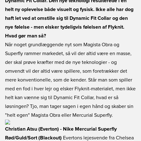
Dynamic Fit Collar. Den nye teknologi resulterede i en
helt ny oplevelse både visuelt og fysisk. Ikke alle har dog
haft let ved at omstille sig til Dynamic Fit Collar og den
nye følelse - men elsker tydeligvis følelsen af Flyknit.
Hvad gør man så?
Når noget grundlæggende nyt som Magista Obra og
Superfly rammer markedet, så vil der altid være en masse,
der skal prøve kræfter med de nye teknologier - og
omvendt vil der altid være spillere, som foretrækker det
mere konventionelle, som de kender. Står man som spiller
med en fod i hver lejr og elsker Flyknit-materialet, men ikke
helt kan vænne sig til Dynamic Fit Collar, hvad er så
løsningen? Tjo, man tager sagen i egen hånd og skaber sin
"helt egen" Magista Obra eller Mercurial Superfly.
Christian Atsu (Everton) - Nike Mercurial Superfly
Rød/Guld/Sort (Blackout)
Evertons lejesvende fra Chelsea