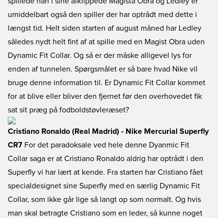
spillede han i sine afklippede Magista Obra og Ledley er
umiddelbart også den spiller der har optrådt med dette i
længst tid. Helt siden starten af august måned har Ledley
således nydt helt fint af at spille med en Magist Obra uden
Dynamic Fit Collar. Og så er der måske alligevel lys for
enden af tunnelen. Spørgsmålet er så bare hvad Nike vil
bruge denne information til. Er Dynamic Fit Collar kommet
for at blive eller bliver den fjernet før den overhovedet fik
sat sit præg på fodboldstøvleræset?
Cristiano Ronaldo (Real Madrid) - Nike Mercurial Superfly
CR7
For det paradoksale ved hele denne Dyanmic Fit
Collar saga er at Cristiano Ronaldo aldrig har optrådt i den
Superfly vi har lært at kende. Fra starten har Cristiano fået
specialdesignet sine Superfly med en særlig Dynamic Fit
Collar, som ikke går lige så langt op som normalt. Og hvis
man skal betragte Cristiano som en leder, så kunne noget