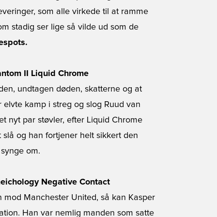
veringer, som alle virkede til at ramme
som stadig ser lige så vilde ud som de
espots.
antom II Liquid Chrome
erden, undtagen døden, skatterne og at
or elvte kamp i streg og slog Ruud van
t nyt par støvler, efter Liquid Chrome
 slå og han fortjener helt sikkert den
t synge om.
meichology Negative Contact
pen mod Manchester United, så kan Kasper
tation. Han var nemlig manden som satte