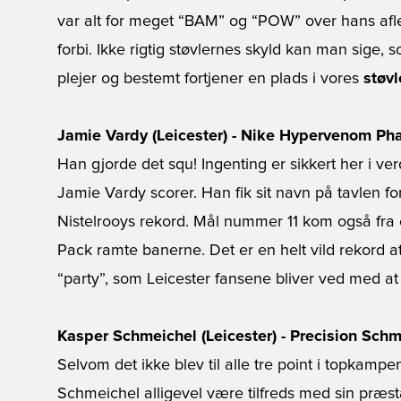
var alt for meget “BAM” og “POW” over hans afle
forbi. Ikke rigtig støvlernes skyld kan man sige, 
plejer og bestemt fortjener en plads i vores
støvl
Jamie Vardy (Leicester) - Nike Hypervenom Ph
Han gjorde det squ! Ingenting er sikkert her i v
Jamie Vardy scorer. Han fik sit navn på tavlen f
Nistelrooys rekord. Mål nummer 11 kom også fra e
Pack ramte banerne. Det er en helt vild rekord at
“party”, som Leicester fansene bliver ved med a
Kasper Schmeichel (Leicester) - Precision Sch
Selvom det ikke blev til alle tre point i topkam
Schmeichel alligevel være tilfreds med sin præs