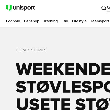
S
Fodbold
Fanshop
Træning
Løb
Lifestyle
Teamsport
HJEM
STORIES
WEEKEND
STØVLESPO
USETE STØ