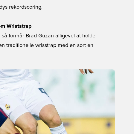
rdys rekordscoring.
om Wriststrap
lla, så formår Brad Guzan alligevel at holde
en traditionelle wrisstrap med en sort en