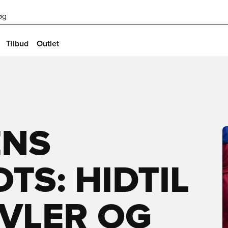
øg
Tilbud
Outlet
ENS
TS: HIDTIL
VLER OG