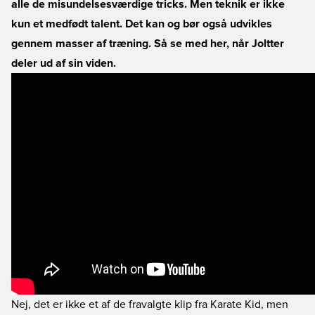
alle de misundelsesværdige tricks. Men teknik er ikke
kun et medfødt talent. Det kan og bør også udvikles
gennem masser af træning. Så se med her, når Joltter
deler ud af sin viden.
Nej, det er ikke et af de fravalgte klip fra Karate Kid, men