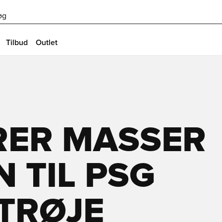
øg
Tilbud
Outlet
RER MASSER
N TIL PSG
 TRØJE