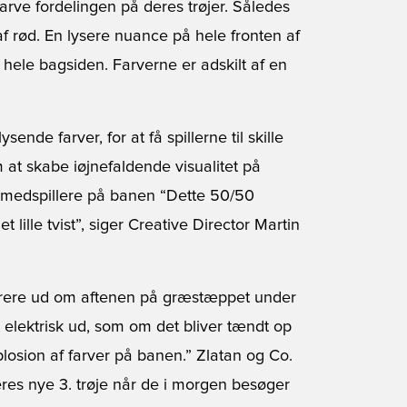
arve fordelingen på deres trøjer. Således
af rød. En lysere nuance på hele fronten af
hele bagsiden. Farverne er adskilt af en
nde farver, for at få spillerne til skille
at skabe iøjnefaldende visualitet på
e medspillere på banen “Dette 50/50
et lille tvist”, siger Creative Director Martin
 klarere ud om aftenen på græstæppet under
t elektrisk ud, som om det bliver tændt op
splosion af farver på banen.” Zlatan og Co.
deres nye 3. trøje når de i morgen besøger