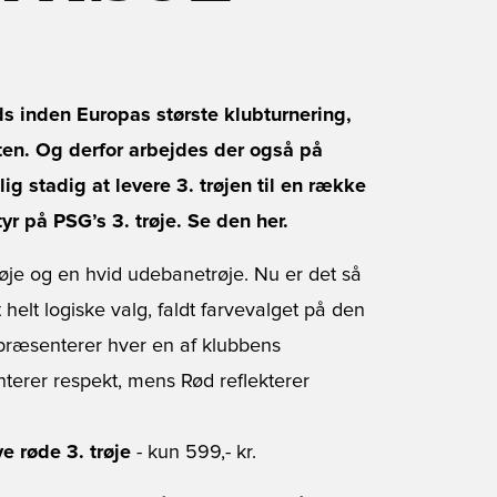
s inden Europas største klubturnering,
en. Og derfor arbejdes der også på
g stadig at levere 3. trøjen til en række
yr på PSG’s 3. trøje. Se den her.
je og en hvid udebanetrøje. Nu er det så
et helt logiske valg, faldt farvevalget på den
repræsenterer hver en af klubbens
nterer respekt, mens Rød reflekterer
 røde 3. trøje
- kun 599,- kr.