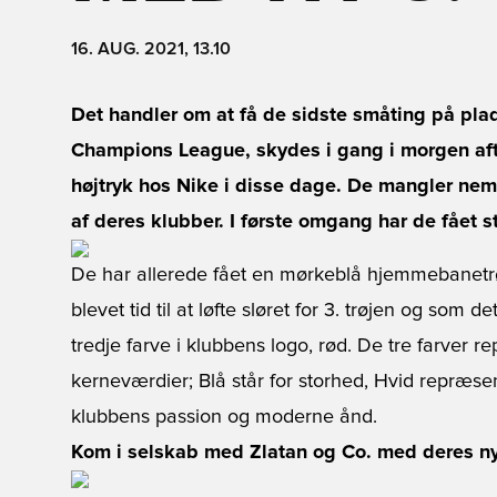
16. AUG. 2021, 13.10
Det handler om at få de sidste småting på plad
Champions League, skydes i gang i morgen aft
højtryk hos Nike i disse dage. De mangler nemli
af deres klubber. I første omgang har de fået st
De har allerede fået en mørkeblå hjemmebanetrø
blevet tid til at løfte sløret for 3. trøjen og som d
tredje farve i klubbens logo, rød. De tre farver 
kerneværdier; Blå står for storhed, Hvid repræse
klubbens passion og moderne ånd.
Kom i selskab med Zlatan og Co. med deres nye