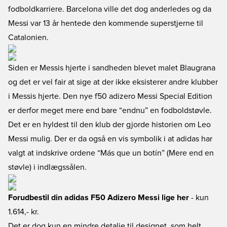
fodboldkarriere. Barcelona ville det dog anderledes og da
Messi var 13 år hentede den kommende superstjerne til
Catalonien.
Siden er Messis hjerte i sandheden blevet malet Blaugrana
og det er vel fair at sige at der ikke eksisterer andre klubber
i Messis hjerte. Den nye f50 adizero Messi Special Edition
er derfor meget mere end bare “endnu” en fodboldstøvle.
Det er en hyldest til den klub der gjorde historien om Leo
Messi mulig. Der er da også en vis symbolik i at adidas har
valgt at indskrive ordene “Más que un botín” (Mere end en
støvle) i indlægssålen.
Forudbestil din adidas F50 Adizero Messi lige her
- kun
1.614,- kr.
Det er dog kun en mindre detalje til designet, som helt