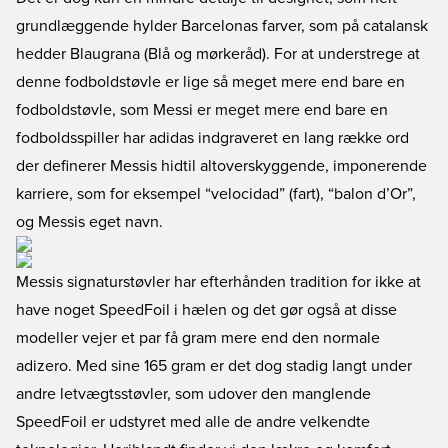
grundlæggende hylder Barcelonas farver, som på catalansk
hedder Blaugrana (Blå og mørkeråd). For at understrege at
denne fodboldstøvle er lige så meget mere end bare en
fodboldstøvle, som Messi er meget mere end bare en
fodboldsspiller har adidas indgraveret en lang række ord
der definerer Messis hidtil altoverskyggende, imponerende
karriere, som for eksempel “velocidad” (fart), “balon d’Or”,
og Messis eget navn.
Messis signaturstøvler har efterhånden tradition for ikke at
have noget SpeedFoil i hælen og det gør også at disse
modeller vejer et par få gram mere end den normale
adizero. Med sine 165 gram er det dog stadig langt under
andre letvægtsstøvler, som udover den manglende
SpeedFoil er udstyret med alle de andre velkendte