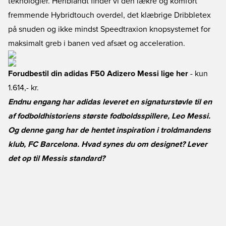
teknologier. Heriblandt finder vi den lækre og komfort
fremmende Hybridtouch overdel, det klæbrige Dribbletex
på snuden og ikke mindst Speedtraxion knopsystemet for
maksimalt greb i banen ved afsæt og acceleration.
Forudbestil din adidas F50 Adizero Messi lige her
- kun
1.614,- kr.
Endnu engang har adidas leveret en signaturstøvle til en
af fodboldhistoriens største fodboldsspillere, Leo Messi.
Og denne gang har de hentet inspiration i troldmandens
klub, FC Barcelona. Hvad synes du om designet? Lever
det op til Messis standard?