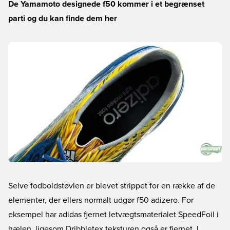
De Yamamoto designede f50 kommer i et begrænset
parti og du kan finde dem her
Selve fodboldstøvlen er blevet strippet for en række af de
elementer, der ellers normalt udgør f50 adizero. For
eksempel har adidas fjernet letvægtsmaterialet SpeedFoil i
hælen, ligesom Dribbletex teksturen også er fjernet. I