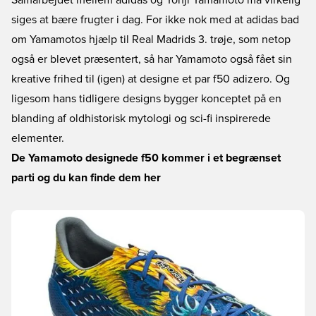
Samarbejdet mellem adidas og Yohji Yamamoto må virkelig
siges at bære frugter i dag. For ikke nok med at adidas bad
om Yamamotos hjælp til Real Madrids 3. trøje, som netop
også er blevet præsentert, så har Yamamoto også fået sin
kreative frihed til (igen) at designe et par f50 adizero. Og
ligesom hans tidligere designs bygger konceptet på en
blanding af oldhistorisk mytologi og sci-fi inspirerede
elementer.
De Yamamoto designede f50 kommer i et begrænset
parti og du kan finde dem her