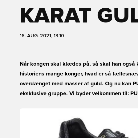
KARAT GU
16. AUG. 2021, 13.10
Når kongen skal klædes på, så skal han også 
historiens mange konger, hvad er så fællesnæv
overdænget med masser af guld. Og nu kan PU
eksklusive gruppe. Vi byder velkommen til: P