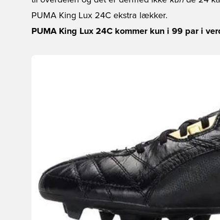
til overdelen og det er dermed ikke
kun
de 24 kar
PUMA King Lux 24C ekstra lækker.
PUMA King Lux 24C kommer kun i 99 par i verde