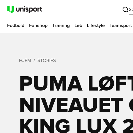
S
Fodbold
Fanshop
Træning
Løb
Lifestyle
Teamsport
HJEM
STORIES
PUMA LØF
NIVEAUET 
KING LUX 