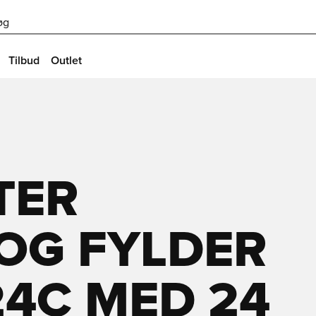
øg
Tilbud
Outlet
TER
OG FYLDER
24C MED 24