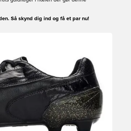
ats guldflager i hælen der gør denne
n. Så skynd dig ind og få et par nu!