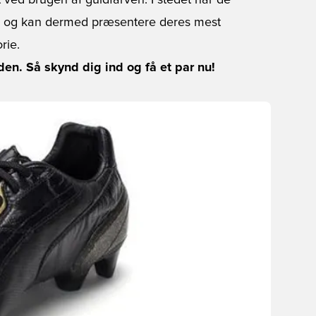
 ved brugen af guldfarven. I stedet har de
er og kan dermed præsentere deres mest
rie.
n. Så skynd dig ind og få et par nu!