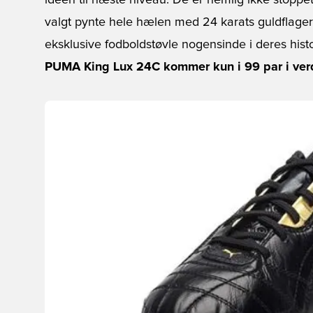
ideen til næste niveau. De er nemlig ikke stoppet
valgt pynte hele hælen med 24 karats guldflag
eksklusive fodboldstøvle nogensinde i deres histo
PUMA King Lux 24C kommer kun i 99 par i verde