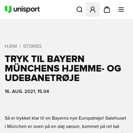
Åbner en Modal til at logge 
HJEM
STORIES
TRYK TIL BAYERN
MÜNCHENS HJEMME- OG
UDEBANETRØJE
16. AUG. 2021, 15.04
Så er trykket klar til en Bayerns nye Europatrøje! Galehuset
i München er oven på en sløj sæson, kommet på ret køl