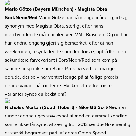
Mario Götze (Bayern München) - Magista Obra
Sort/Neon/Rød
Mario Götze har på mange måder gjort sig
synonym med Magista Obra, særligt efter hans
matchvindende mål i finalen ved VM i Brasilien. Og nu har
han endnu engang gjort sig bemærket, efter at han i
weekenden, tilsynladende som den første, optrådte i den
sekundære farvevariant i Sort/Neon/Rød som kom på
samme tidspunkt som Black Pack. Vi ved i er mange
derude, der selv har ventet længe på at få lige præcis
denne variant på fødderne. Hvilken af de tre første
varianter synes du bedst om?
Nicholas Morton (South Hobart) - Nike GS Sort/Neon
Vi
runder denne uges støvlespot af med en gammel kending,
som vi ikke får synet af særlig tit. I 2012 sendte Nike nemlig
et stærkt begrænset parti af deres Green Speed