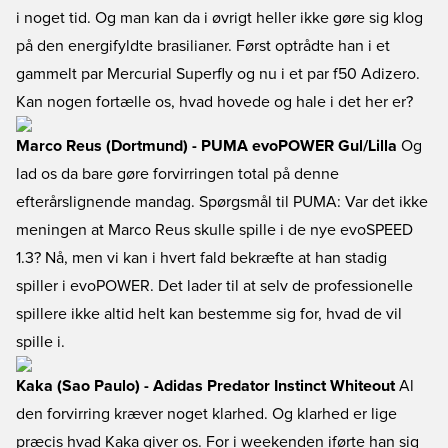
i noget tid. Og man kan da i øvrigt heller ikke gøre sig klog
på den energifyldte brasilianer. Først optrådte han i et
gammelt par Mercurial Superfly og nu i et par f50 Adizero.
Kan nogen fortælle os, hvad hovede og hale i det her er?
Marco Reus (Dortmund) - PUMA evoPOWER Gul/Lilla
Og
lad os da bare gøre forvirringen total på denne
efterårslignende mandag. Spørgsmål til PUMA: Var det ikke
meningen at Marco Reus skulle spille i de nye evoSPEED
1.3? Nå, men vi kan i hvert fald bekræfte at han stadig
spiller i evoPOWER. Det lader til at selv de professionelle
spillere ikke altid helt kan bestemme sig for, hvad de vil
spille i.
Kaka (Sao Paulo) - Adidas Predator Instinct Whiteout
Al
den forvirring kræver noget klarhed. Og klarhed er lige
præcis hvad Kaka giver os. For i weekenden iførte han sig