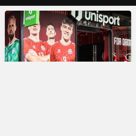
Verdens bedste
fodboldbutik
Man - Tors
10.00 - 18.00
Fre
10.00 - 19.00