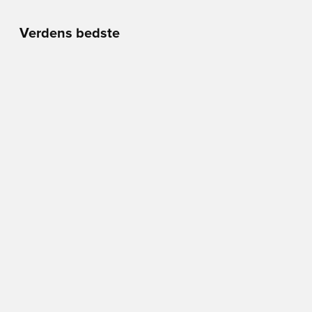
Verdens bedste
fodboldbutik
Man - Tors
10.00 - 18.00
Fre
10.00 - 19.00
Lør
10.00 - 17.00
Søn
11.00 - 16.00
Vimmelskaftet 42,
1161 Copenhagen
Se på Kort
BLIV MEDLEM I DAG