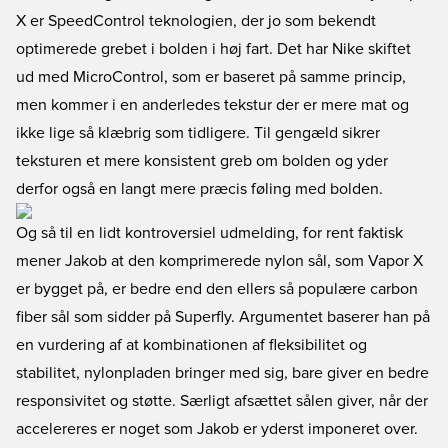
X er SpeedControl teknologien, der jo som bekendt
optimerede grebet i bolden i høj fart. Det har Nike skiftet
ud med MicroControl, som er baseret på samme princip,
men kommer i en anderledes tekstur der er mere mat og
ikke lige så klæbrig som tidligere. Til gengæld sikrer
teksturen et mere konsistent greb om bolden og yder
derfor også en langt mere præcis føling med bolden.
Og så til en lidt kontroversiel udmelding, for rent faktisk
mener Jakob at den komprimerede nylon sål, som Vapor X
er bygget på, er bedre end den ellers så populære carbon
fiber sål som sidder på Superfly. Argumentet baserer han på
en vurdering af at kombinationen af fleksibilitet og
stabilitet, nylonpladen bringer med sig, bare giver en bedre
responsivitet og støtte. Særligt afsættet sålen giver, når der
accelereres er noget som Jakob er yderst imponeret over.