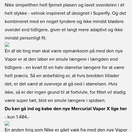
Nike simpelthen helt fjernet pløsen og lavet overdelen i ét
helt stykke - velnok inspireret af designet i Superfly. Og det
kombineret med en noget tyndere og ikke mindst blødere
overdel end tidligere, giver et langt mere adaptivt og ikke
mindst personligt fit.
En af de ting man skal være opmærksom på med den nye
Vapor er at den løber en smule længere i længden end
tidligere - en kvart til en halv størrelse længere for at være
helt præcis. Så en anbefaling er, at hvis bredden tillader
det, er det værd at overveje at gå ned i størrelsen. Hvis
ikke, så er der ingen grund til at fortvivle, for fittet vil stadig
være super tæt, blot en smule længere i spidsen.
Du kan gå ind og købe den nye Mercurial Vapor X lige her
- kun 1.484,-
En anden ting som Nike er gået væk fra med den nye Vapor