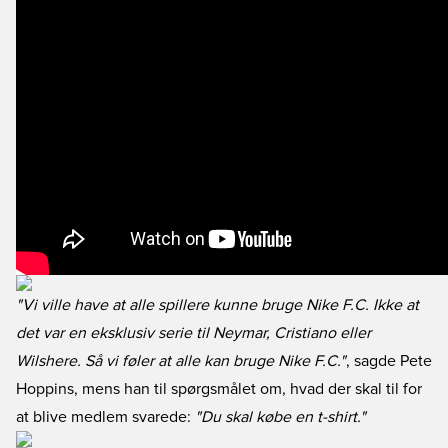
"Vi ville have at alle spillere kunne bruge Nike F.C. Ikke at
det var en eksklusiv serie til Neymar, Cristiano eller
Wilshere. Så vi føler at alle kan bruge Nike F.C."
, sagde Pete
Hoppins, mens han til spørgsmålet om, hvad der skal til for
at blive medlem svarede:
"Du skal købe en t-shirt."