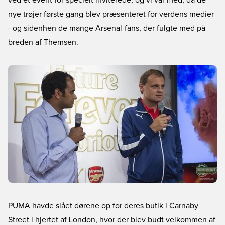
ved et event for specielt inviterede, og vi var med, da de
nye trøjer første gang blev præsenteret for verdens medier
- og sidenhen de mange Arsenal-fans, der fulgte med på
breden af Themsen.
PUMA havde slået dørene op for deres butik i Carnaby
Street i hjertet af London, hvor der blev budt velkommen af