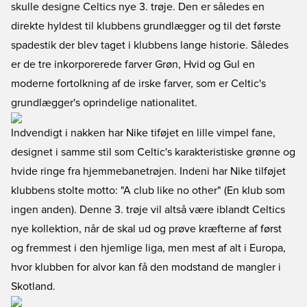
skulle designe Celtics nye 3. trøje. Den er således en
direkte hyldest til klubbens grundlægger og til det første
spadestik der blev taget i klubbens lange historie. Således
er de tre inkorporerede farver Grøn, Hvid og Gul en
moderne fortolkning af de irske farver, som er Celtic's
grundlægger's oprindelige nationalitet.
Indvendigt i nakken har Nike tiføjet en lille vimpel fane,
designet i samme stil som Celtic's karakteristiske grønne og
hvide ringe fra hjemmebanetrøjen. Indeni har Nike tilføjet
klubbens stolte motto: "A club like no other" (En klub som
ingen anden). Denne 3. trøje vil altså være iblandt Celtics
nye kollektion, når de skal ud og prøve kræfterne af først
og fremmest i den hjemlige liga, men mest af alt i Europa,
hvor klubben for alvor kan få den modstand de mangler i
Skotland.