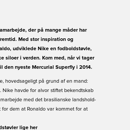
t samarbejde, der på mange måder har
fremtid. Med stor inspiration og
ldo, udviklede Nike en fodboldstøvle,
e siloer i verden. Kom med, når vi tager
til den nyeste Mercurial Superfly i 2014.
se, hovedsageligt på grund af en mand:
 Nike havde for alvor stiftet bekendtskab
amarbejde med det brasilianske landshold-
rt for dem at Ronaldo var kommet for at
støvler lige her