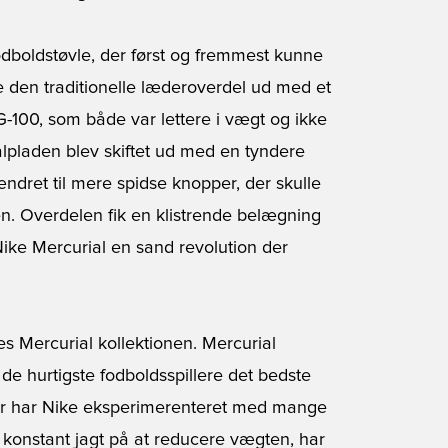
dboldstøvle, der først og fremmest kunne
e den traditionelle læderoverdel ud med et
100, som både var lettere i vægt og ikke
lpladen blev skiftet ud med en tyndere
ndret til mere spidse knopper, der skulle
en. Overdelen fik en klistrende belægning
e Nike Mercurial en sand revolution der
es Mercurial kollektionen. Mercurial
e hurtigste fodboldsspillere det bedste
er har Nike eksperimerenteret med mange
 en konstant jagt på at reducere vægten, har