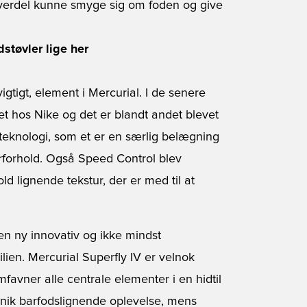
s overdel kunne smyge sig om foden og give
støvler lige her
gtigt, element i Mercurial. I de senere
t hos Nike og det er blandt andet blevet
eknologi, som et er en særlig belægning
ejrforhold. Også Speed Control blev
ld lignende tekstur, der er med til at
 en ny innovativ og ikke mindst
lien. Mercurial Superfly IV er velnok
favner alle centrale elementer i en hidtil
 unik barfodslignende oplevelse, mens