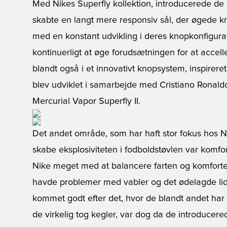
Med Nikes Superfly kollektion, introducerede de
skabte en langt mere responsiv sål, der øgede kr
med en konstant udvikling i deres knopkonfigurati
kontinuerligt at øge forudsætningen for at accell
blandt også i et innovativt knopsystem, inspirer
blev udviklet i samarbejde med Cristiano Ronald
Mercurial Vapor Superfly II.
Det andet område, som har haft stor fokus hos N
skabe eksplosiviteten i fodboldstøvlen var komf
Nike meget med at balancere farten og komforten 
havde problemer med vabler og det ødelagde lidt
kommet godt efter det, hvor de blandt andet ha
de virkelig tog kegler, var dog da de introducer