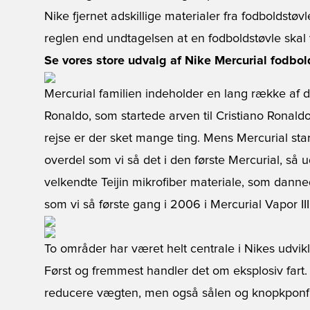
Nike fjernet adskillige materialer fra fodboldstø
reglen end undtagelsen at en fodboldstøvle skal
Se vores store udvalg af Nike Mercurial fodbold
Mercurial familien indeholder en lang række af de
Ronaldo, som startede arven til Cristiano Ronald
rejse er der sket mange ting. Mens Mercurial 
overdel som vi så det i den første Mercurial, så u
velkendte Teijin mikrofiber materiale, som dann
som vi så første gang i 2006 i Mercurial Vapor III
To områder har været helt centrale i Nikes udvikl
Først og fremmest handler det om eksplosiv fart.
reducere vægten, men også sålen og knopkponfigur