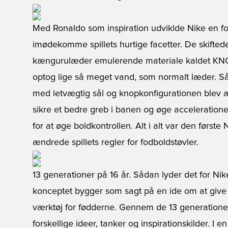
Med Ronaldo som inspiration udviklde Nike en fo
imødekomme spillets hurtige facetter. De skifted
kængurulæder emulerende materiale kaldet KNG-
optog lige så meget vand, som normalt læder. Så
med letvægtig sål og knopkonfigurationen blev æ
sikre et bedre greb i banen og øge acceleration
for at øge boldkontrollen. Alt i alt var den først
ændrede spillets regler for fodboldstøvler.
13 generationer på 16 år. Sådan lyder det for Nik
konceptet bygger som sagt på en ide om at give d
værktøj for fødderne. Gennem de 13 generation
forskellige ideer, tanker og inspirationskilder. I