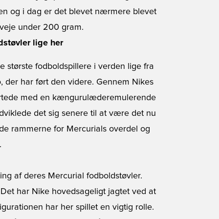
vlen og i dag er det blevet nærmere blevet
 veje under 200 gram.
støvler lige her
 største fodboldspillere i verden lige fra
o, der har ført den videre. Gennem Nikes
startede med en kængurulæderemulerende
dviklede det sig senere til at være det nu
ede rammerne for Mercurials overdel og
.
ing af deres Mercurial fodboldstøvler.
 Det har Nike hovedsageligt jagtet ved at
ationen har her spillet en vigtig rolle.