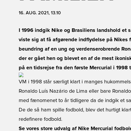
16. AUG. 2021, 13.10
I 1996 indgik Nike og Brasiliens landshold e
viste sig at få afgørende indflydelse på Nikes 
beundring af en ung og verdenserobrende Rona
der er gået hen og blevet en af de mest ikonisk
på en tidsrejse fra den første Mercurial i 1998 
VM i 1998 står særligt klart i manges hukommel
Ronaldo Luís Nazário de Lima eller bare Ronaldo.
med fænomenet to år tidligere da de indgik et s
De de så ham spille fodbold, blev det hurtigt kla
redefinere fodbold.
Se vores store udvalg af Nike Mercurial fodbold