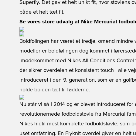
Superfly. Det gav et helt unikt fit, hvor støvlen
både et helt tæt fit.
Se vores store udvalg af Nike Mercurial fodbold
Boldfølingen har været et tredje, omend mindre vi
modeller er boldfølingen dog kommet i førersæde
imødekommet med Nikes All Conditions Control t
der sikrer overdelen et konsistent touch i alle v
introduceret i den 9. generation, som er en golfbo
holde bolden tæt til fødderne.
Nu står vi så i 2014 og er blevet introduceret for
revolutionernede fodboldstøvle fra Mercurial fami
Nikes hidtil mest komplette fodboldstøvle, som om
uset omfatning. En Flyknit overdel giver en helt