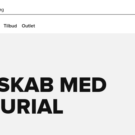
øg
Tilbud
Outlet
ELSKAB MED
URIAL