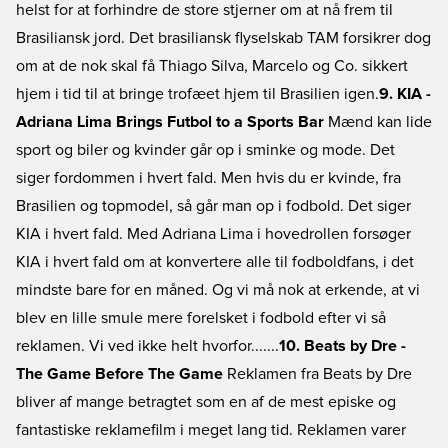
helst for at forhindre de store stjerner om at nå frem til
Brasiliansk jord. Det brasiliansk flyselskab TAM forsikrer dog
om at de nok skal få Thiago Silva, Marcelo og Co. sikkert
hjem i tid til at bringe trofæet hjem til Brasilien igen.
9. KIA -
Adriana Lima Brings Futbol to a Sports Bar
Mænd kan lide
sport og biler og kvinder går op i sminke og mode. Det
siger fordommen i hvert fald. Men hvis du er kvinde, fra
Brasilien og topmodel, så går man op i fodbold. Det siger
KIA i hvert fald. Med Adriana Lima i hovedrollen forsøger
KIA i hvert fald om at konvertere alle til fodboldfans, i det
mindste bare for en måned. Og vi må nok at erkende, at vi
blev en lille smule mere forelsket i fodbold efter vi så
reklamen. Vi ved ikke helt hvorfor.......
10. Beats by Dre -
The Game Before The Game
Reklamen fra Beats by Dre
bliver af mange betragtet som en af de mest episke og
fantastiske reklamefilm i meget lang tid. Reklamen varer