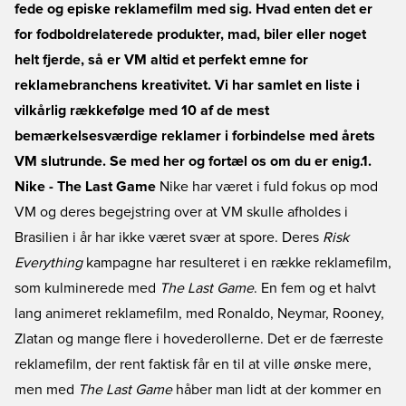
fede og episke reklamefilm med sig. Hvad enten det er
for fodboldrelaterede produkter, mad, biler eller noget
helt fjerde, så er VM altid et perfekt emne for
reklamebranchens kreativitet. Vi har samlet en liste i
vilkårlig rækkefølge med 10 af de mest
bemærkelsesværdige reklamer i forbindelse med årets
VM slutrunde. Se med her og fortæl os om du er enig.
1.
Nike - The Last Game
Nike har været i fuld fokus op mod
VM og deres begejstring over at VM skulle afholdes i
Brasilien i år har ikke været svær at spore. Deres
Risk
Everything
kampagne har resulteret i en række reklamefilm,
som kulminerede med
The Last Game
. En fem og et halvt
lang animeret reklamefilm, med Ronaldo, Neymar, Rooney,
Zlatan og mange flere i hovederollerne. Det er de færreste
reklamefilm, der rent faktisk får en til at ville ønske mere,
men med
The Last Game
håber man lidt at der kommer en