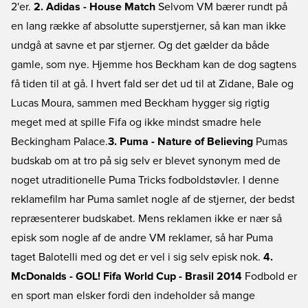
2'er.
2. Adidas - House Match
Selvom VM bærer rundt på
en lang række af absolutte superstjerner, så kan man ikke
undgå at savne et par stjerner. Og det gælder da både
gamle, som nye. Hjemme hos Beckham kan de dog sagtens
få tiden til at gå. I hvert fald ser det ud til at Zidane, Bale og
Lucas Moura, sammen med Beckham hygger sig rigtig
meget med at spille Fifa og ikke mindst smadre hele
Beckingham Palace.
3. Puma - Nature of Believing
Pumas
budskab om at tro på sig selv er blevet synonym med de
noget utraditionelle Puma Tricks fodboldstøvler. I denne
reklamefilm har Puma samlet nogle af de stjerner, der bedst
repræsenterer budskabet. Mens reklamen ikke er nær så
episk som nogle af de andre VM reklamer, så har Puma
taget Balotelli med og det er vel i sig selv episk nok.
4.
McDonalds - GOL! Fifa World Cup - Brasil 2014
Fodbold er
en sport man elsker fordi den indeholder så mange