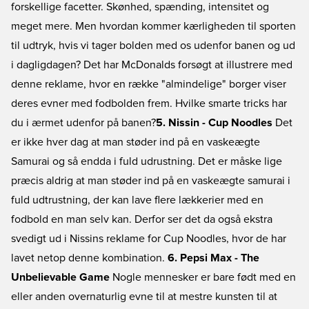
forskellige facetter. Skønhed, spænding, intensitet og
meget mere. Men hvordan kommer kærligheden til sporten
til udtryk, hvis vi tager bolden med os udenfor banen og ud
i dagligdagen? Det har McDonalds forsøgt at illustrere med
denne reklame, hvor en række "almindelige" borger viser
deres evner med fodbolden frem. Hvilke smarte tricks har
du i ærmet udenfor på banen?
5. Nissin - Cup Noodles
Det
er ikke hver dag at man støder ind på en vaskeægte
Samurai og så endda i fuld udrustning. Det er måske lige
præcis aldrig at man støder ind på en vaskeægte samurai i
fuld udtrustning, der kan lave flere lækkerier med en
fodbold en man selv kan. Derfor ser det da også ekstra
svedigt ud i Nissins reklame for Cup Noodles, hvor de har
lavet netop denne kombination.
6. Pepsi Max - The
Unbelievable Game
Nogle mennesker er bare født med en
eller anden overnaturlig evne til at mestre kunsten til at