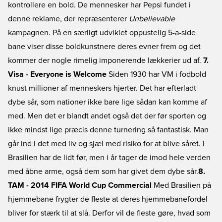
kontrollere en bold. De mennesker har Pepsi fundet i
denne reklame, der repræsenterer
Unbelievable
kampagnen. På en særligt udviklet oppustelig 5-a-side
bane viser disse boldkunstnere deres evner frem og det
kommer der nogle rimelig imponerende lækkerier ud af.
7.
Visa - Everyone is Welcome
Siden 1930 har VM i fodbold
knust millioner af menneskers hjerter. Det har efterladt
dybe sår, som nationer ikke bare lige sådan kan komme af
med. Men det er blandt andet også det der før sporten og
ikke mindst lige præcis denne turnering så fantastisk. Man
går ind i det med liv og sjæl med risiko for at blive såret. I
Brasilien har de lidt før, men i år tager de imod hele verden
med åbne arme, også dem som har givet dem dybe sår.
8.
TAM - 2014 FIFA World Cup Commercial
Med Brasilien på
hjemmebane frygter de fleste at deres hjemmebanefordel
bliver for stærk til at slå. Derfor vil de fleste gøre, hvad som