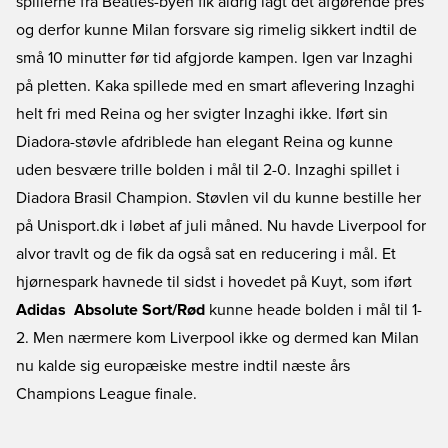
spillerne fra Beatles-byen fik aldrig lagt det afgørende pres
og derfor kunne Milan forsvare sig rimelig sikkert indtil de
små 10 minutter før tid afgjorde kampen. Igen var Inzaghi
på pletten. Kaka spillede med en smart aflevering Inzaghi
helt fri med Reina og her svigter Inzaghi ikke. Iført sin
Diadora-støvle afdriblede han elegant Reina og kunne
uden besvære trille bolden i mål til 2-0. Inzaghi spillet i
Diadora Brasil Champion. Støvlen vil du kunne bestille her
på Unisport.dk i løbet af juli måned. Nu havde Liverpool for
alvor travlt og de fik da også sat en reducering i mål. Et
hjørnespark havnede til sidst i hovedet på Kuyt, som iført
Adidas  Absolute Sort/Rød
kunne heade bolden i mål til 1-
2. Men nærmere kom Liverpool ikke og dermed kan Milan
nu kalde sig europæiske mestre indtil næste års
Champions League finale.