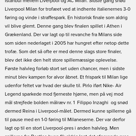
Istanbul mellem Liverpool og AC Milan. Sidste gang snød
Liverpool Milan for trofæet ved at indhente italienernes 3-0
føring og vinde i straffespark. En historisk finale som aldrig
vil blive glemt. Denne gang blev finalen spillet i Athen i
Grækenland. Der var lagt op til revanche fra Milans side
som siden nederlaget i 2005 har hungret efter netop dette
trofæ. Som det så ofte er med denne slags store finaler,
blev det ikke den helt store spillemæssige oplevelse.
Første halvleg forløb stort set uden chancer, men i sidste
minut blev kampen for alvor åbnet. Et frispark til Milan lige
udenfor feltet var hvad der skulle til. Pirlo iført Nike- Air
Legend sparkede mod fjerneste hjørne, men på vej mod
mål strejfede bolden målræv nr. 1  Filippo Inzaghi  og snød
dermed Reina i Liverpool-målet. Dermed kunne spillerne gå
til pause med en 1-0 føring til Milaneserne. Der var derfor
lagt op til en stort Liverpool-pres i anden halvleg. Men