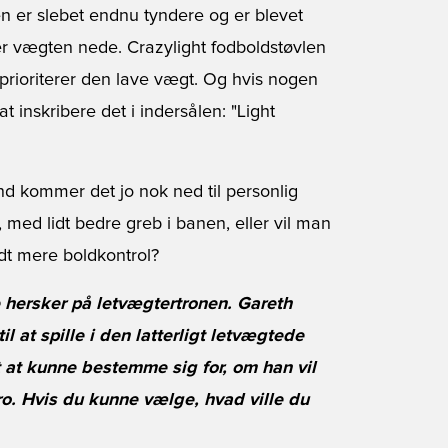
n er slebet endnu tyndere og er blevet
r vægten nede. Crazylight fodboldstøvlen
t prioriterer den lave vægt. Og hvis nogen
at inskribere det i indersålen: "Light
nd kommer det jo nok ned til personlig
med lidt bedre greb i banen, eller vil man
idt mere boldkontrol?
 hersker på letvægtertronen. Gareth
 at spille i den latterligt letvægtede
t at kunne bestemme sig for, om han vil
ro. Hvis du kunne vælge, hvad ville du