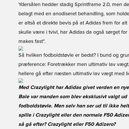
Ydersålen hedder stadig Sprintframe 2.0, men de
belagt med en anodiseret behandling, som holde
er altså et direkte bevis på at Adidas frem for al
skulle være i tvivl, har Adidas da også sørget for 
makes fast".
Så hvilken fodboldstøvle er bedst? I bund og gru
præference: Foretrækker men ultimativ lav vægt, 
hellere gå efter næsten ultimativ lav vægt med l
Med Crazylight har Adidas givet verden en nye
Bale var manden som blev eksklusivt valgt ud til
fodboldstøvle. Men selv han ser ud til ikke hel
spille i Crazylight eller den normale F50 Adize
så gå efter? Crazylight eller F50 Adizero?