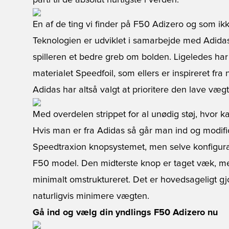
parti til de absolut hurtigste i verden.
En af de ting vi finder på F50 Adizero og som ikke 
Teknologien er udviklet i samarbejde med Adidas' 
spilleren et bedre greb om bolden. Ligeledes har
materialet Speedfoil, som ellers er inspireret fr
Adidas har altså valgt at prioritere den lave vægt,
Med overdelen strippet for al unødig støj, hvor k
Hvis man er fra Adidas så går man ind og modific
Speedtraxion knopsystemet, men selve konfigurat
F50 model. Den midterste knop er taget væk, me
minimalt omstruktureret. Det er hovedsageligt gjor
naturligvis minimere vægten.
Gå ind og vælg din yndlings F50 Adizero nu