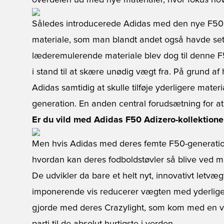
overdelen ud med nye materialer, hvor fokus hove
Således introducerede Adidas med den nye F50
materiale, som man blandt andet også havde set 
læderemulerende materiale blev dog til denne F
i stand til at skære unødig vægt fra. På grund a
Adidas samtidig at skulle tilføje yderligere materi
generation. En anden central forudsætning for a
Er du vild med Adidas F50 Adizero-kollektionen
Men hvis Adidas med deres femte F50-generation
hvordan kan deres fodboldstøvler så blive ved me
De udvikler da bare et helt nyt, innovativt letvæ
imponerende vis reducerer vægten med yderlige
gjorde med deres Crazylight, som kom med en v