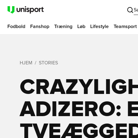
S
Fodbold
Fanshop
Træning
Løb
Lifestyle
Teamsport
HJEM
STORIES
CRAZYLIGH
ADIZERO: 
TVEÆGGE