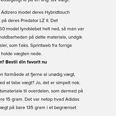
dsageligt lå på en ting: lav vægt.
 Adizero model deres Hybridtouch
på deres Predator LZ II. Det
50 model tyndslebet helt ned, så man var
f holdbarheden på dette materiale, undgik
aler, som f.eks. Sprintweb fra forrige
t holde vægten nede.
? Bestil din favorit nu
 formåede at fjerne al unødig vægt,
d at tabe vægt? Jo, det er simpelt nok.
gtsmateriale til overdelen, som dermed på
re 15 gram. Det var netop hvad Adidas
ægt på bare 135 gram i et begrænset