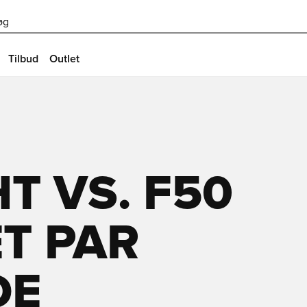
øg
Tilbud
Outlet
T VS. F50
ET PAR
DE