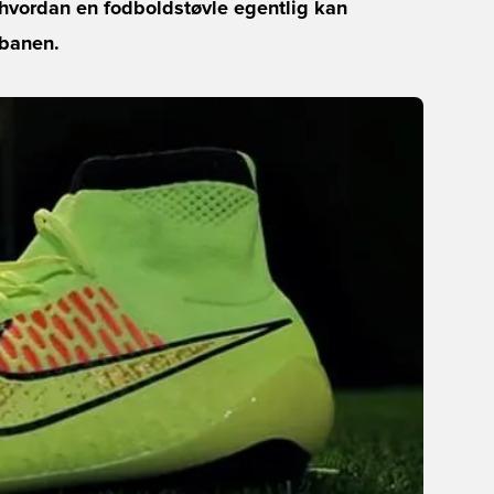
g hvordan en fodboldstøvle egentlig kan
 banen.