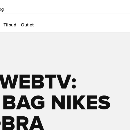
øg
Tilbud
Outlet
 WEBTV:
BAG NIKES
OBRA