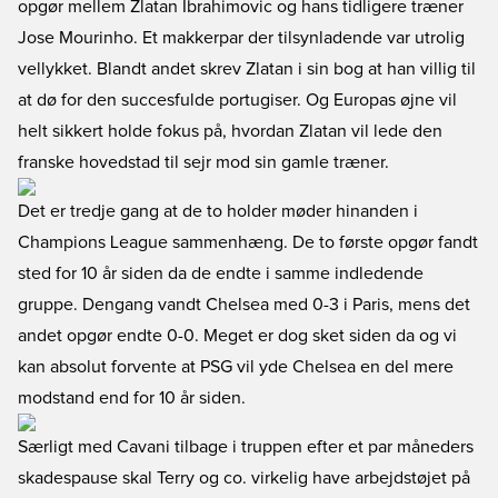
opgør mellem Zlatan Ibrahimovic og hans tidligere træner
Jose Mourinho. Et makkerpar der tilsynladende var utrolig
vellykket. Blandt andet skrev Zlatan i sin bog at han villig til
at dø for den succesfulde portugiser. Og Europas øjne vil
helt sikkert holde fokus på, hvordan Zlatan vil lede den
franske hovedstad til sejr mod sin gamle træner.
Det er tredje gang at de to holder møder hinanden i
Champions League sammenhæng. De to første opgør fandt
sted for 10 år siden da de endte i samme indledende
gruppe. Dengang vandt Chelsea med 0-3 i Paris, mens det
andet opgør endte 0-0. Meget er dog sket siden da og vi
kan absolut forvente at PSG vil yde Chelsea en del mere
modstand end for 10 år siden.
Særligt med Cavani tilbage i truppen efter et par måneders
skadespause skal Terry og co. virkelig have arbejdstøjet på