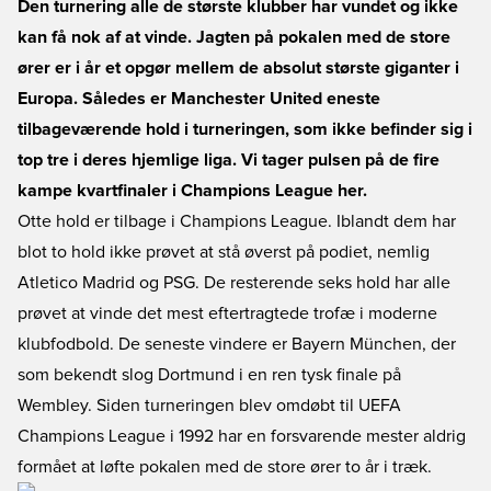
Den turnering alle de største klubber har vundet og ikke
kan få nok af at vinde. Jagten på pokalen med de store
ører er i år et opgør mellem de absolut største giganter i
Europa. Således er Manchester United eneste
tilbageværende hold i turneringen, som ikke befinder sig i
top tre i deres hjemlige liga. Vi tager pulsen på de fire
kampe kvartfinaler i Champions League her.
Otte hold er tilbage i Champions League. Iblandt dem har
blot to hold ikke prøvet at stå øverst på podiet, nemlig
Atletico Madrid og PSG. De resterende seks hold har alle
prøvet at vinde det mest eftertragtede trofæ i moderne
klubfodbold. De seneste vindere er Bayern München, der
som bekendt slog Dortmund i en ren tysk finale på
Wembley. Siden turneringen blev omdøbt til UEFA
Champions League i 1992 har en forsvarende mester aldrig
formået at løfte pokalen med de store ører to år i træk.