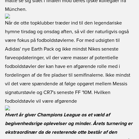
måtte se sig slået i finalen mod deres tyske kollegaer fra
München.
Når de otte topklubber træder ind til den legendariske
hymne tirsdag og onsdag aften, så vil der naturligvis også
være fokus på fodboldstøvlerne. For med udsigten til
Adidas' nye Earth Pack og ikke mindst Nikes seneste
farveopdateringer, vil der være masser af potentielle
fodboldstøvler der kan have en afgørende rolle med i
fordelingen af de fire pladser til semifinalerne. Ikke mindst
vil det være spændende at følge opgøret mellem Messis
signaturstøvle og CR7's seneste FF '10M. Hvilken
fodboldstøvle vil være afgørende
Hvert år giver Champions League os et væld af
begivenhedsrige oplevelser og minder. Årets turnering er
ekstraordinær da de resterende otte består af den