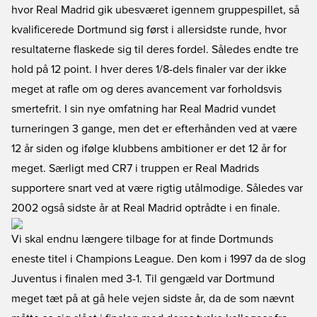
hvor Real Madrid gik ubesværet igennem gruppespillet, så
kvalificerede Dortmund sig først i allersidste runde, hvor
resultaterne flaskede sig til deres fordel. Således endte tre
hold på 12 point. I hver deres 1/8-dels finaler var der ikke
meget at rafle om og deres avancement var forholdsvis
smertefrit. I sin nye omfatning har Real Madrid vundet
turneringen 3 gange, men det er efterhånden ved at være
12 år siden og ifølge klubbens ambitioner er det 12 år for
meget. Særligt med CR7 i truppen er Real Madrids
supportere snart ved at være rigtig utålmodige. Således var
2002 også sidste år at Real Madrid optrådte i en finale.
Vi skal endnu længere tilbage for at finde Dortmunds
eneste titel i Champions League. Den kom i 1997 da de slog
Juventus i finalen med 3-1. Til gengæld var Dortmund
meget tæt på at gå hele vejen sidste år, da de som nævnt