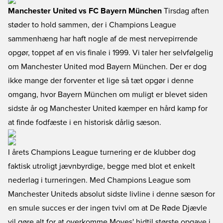
Manchester United vs FC Bayern München
Tirsdag aften
støder to hold sammen, der i Champions League
sammenhæng har haft nogle af de mest nervepirrende
opgør, toppet af en vis finale i 1999. Vi taler her selvfølgelig
om Manchester United mod Bayern München. Der er dog
ikke mange der forventer et lige så tæt opgør i denne
omgang, hvor Bayern München om muligt er blevet siden
sidste år og Manchester United kæmper en hård kamp for
at finde fodfæste i en historisk dårlig sæson.
I årets Champions League turnering er de klubber dog
faktisk utroligt jævnbyrdige, begge med blot et enkelt
nederlag i turneringen. Med Champions League som
Manchester Uniteds absolut sidste livline i denne sæson for
en smule succes er der ingen tvivl om at De Røde Djævle
vil gøre alt for at overkomme Moyes' hidtil største opgave i