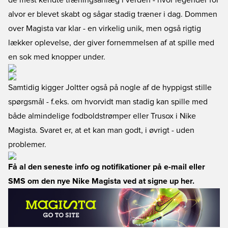
de mest kendte træningsanlæg i verden - hvor legender for
alvor er blevet skabt og sågar stadig træner i dag. Dommen
over Magista var klar - en virkelig unik, men også rigtig
lækker oplevelse, der giver fornemmelsen af at spille med
en sok med knopper under.
Samtidig kigger Joltter også på nogle af de hyppigst stille
spørgsmål - f.eks. om hvorvidt man stadig kan spille med
både almindelige fodboldstrømper eller Trusox i Nike
Magista. Svaret er, at et kan man godt, i øvrigt - uden
problemer.
Få al den seneste info og notifikationer på e-mail eller
SMS om den nye Nike Magista ved at signe up her.