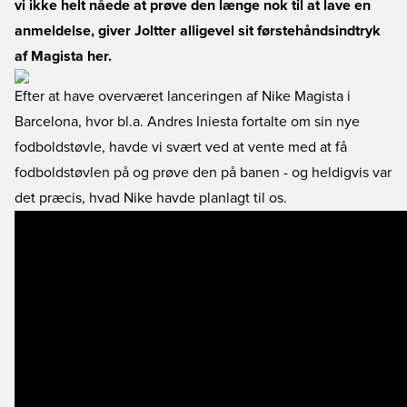
vi ikke helt nåede at prøve den længe nok til at lave en
anmeldelse, giver Joltter alligevel sit førstehåndsindtryk
af Magista her.
Efter at have overværet lanceringen af Nike Magista i
Barcelona, hvor bl.a. Andres Iniesta fortalte om sin nye
fodboldstøvle, havde vi svært ved at vente med at få
fodboldstøvlen på og prøve den på banen - og heldigvis var
det præcis, hvad Nike havde planlagt til os.