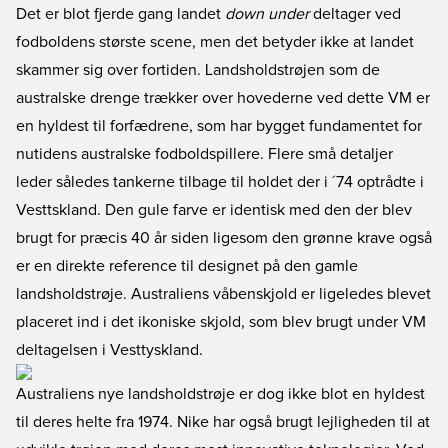
Det er blot fjerde gang landet
down under
deltager ved
fodboldens største scene, men det betyder ikke at landet
skammer sig over fortiden. Landsholdstrøjen som de
australske drenge trækker over hovederne ved dette VM er
en hyldest til forfædrene, som har bygget fundamentet for
nutidens australske fodboldspillere. Flere små detaljer
leder således tankerne tilbage til holdet der i ´74 optrådte i
Vesttskland. Den gule farve er identisk med den der blev
brugt for præcis 40 år siden ligesom den grønne krave også
er en direkte reference til designet på den gamle
landsholdstrøje. Australiens våbenskjold er ligeledes blevet
placeret ind i det ikoniske skjold, som blev brugt under VM
deltagelsen i Vesttyskland.
Australiens nye landsholdstrøje er dog ikke blot en hyldest
til deres helte fra 1974. Nike har også brugt lejligheden til at