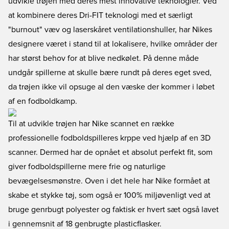
udvikle trøjen med deres mest innovative teknologier. Ved
at kombinere deres Dri-FIT teknologi med et særligt
"burnout" væv og laserskåret ventilationshuller, har Nikes
designere været i stand til at lokalisere, hvilke områder der
har størst behov for at blive nedkølet. På denne måde
undgår spillerne at skulle bære rundt på deres eget sved,
da trøjen ikke vil opsuge al den væske der kommer i løbet
af en fodboldkamp.
Til at udvikle trøjen har Nike scannet en række
professionelle fodboldspilleres krppe ved hjælp af en 3D
scanner. Dermed har de opnået et absolut perfekt fit, som
giver fodboldspillerne mere frie og naturlige
bevægelsesmønstre. Oven i det hele har Nike formået at
skabe et stykke tøj, som også er 100% miljøvenligt ved at
bruge genrbugt polyester og faktisk er hvert sæt også lavet
i gennemsnit af 18 genbrugte plasticflasker.