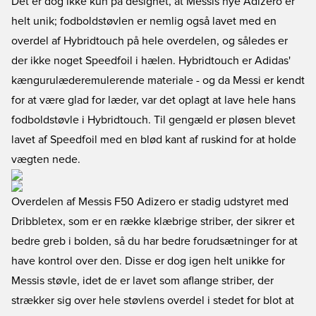
Det er dog ikke kun på designet, at Messis nye Adizero er
helt unik; fodboldstøvlen er nemlig også lavet med en
overdel af Hybridtouch på hele overdelen, og således er
der ikke noget Speedfoil i hælen. Hybridtouch er Adidas'
kængurulæderemulerende materiale - og da Messi er kendt
for at være glad for læder, var det oplagt at lave hele hans
fodboldstøvle i Hybridtouch. Til gengæld er pløsen blevet
lavet af Speedfoil med en blød kant af ruskind for at holde
vægten nede.
Overdelen af Messis F50 Adizero er stadig udstyret med
Dribbletex, som er en række klæbrige striber, der sikrer et
bedre greb i bolden, så du har bedre forudsætninger for at
have kontrol over den. Disse er dog igen helt unikke for
Messis støvle, idet de er lavet som aflange striber, der
strækker sig over hele støvlens overdel i stedet for blot at