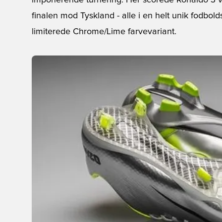
imponerende turnering. Her scorede Ronaldo 3 vi
finalen mod Tyskland - alle i en helt unik fodbold
limiterede Chrome/Lime farvevariant.