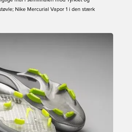
gtige mål i semifinalen mod Tyrkiet og
støvle; Nike Mercurial Vapor 1 i den stærk