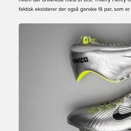
hvem der brillerede mest af bl.a. Thierry Henry 
faktisk eksisterer der også ganske få par, som er l