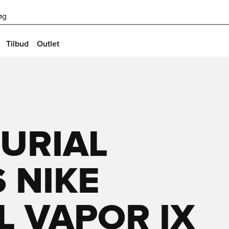
øg
Tilbud
Outlet
URIAL
S NIKE
 VAPOR IX