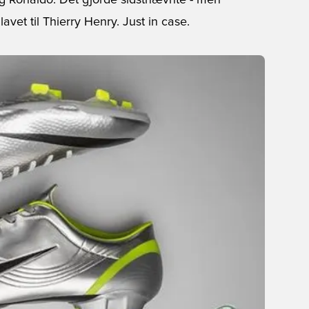
og Ronaldo. Det gjorde sidstnævnte - men
avet til Thierry Henry. Just in case.