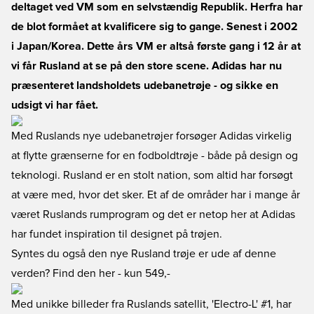
deltaget ved VM som en selvstændig Republik. Herfra har
de blot formået at kvalificere sig to gange. Senest i 2002
i Japan/Korea. Dette års VM er altså første gang i 12 år at
vi får Rusland at se på den store scene. Adidas har nu
præsenteret landsholdets udebanetrøje - og sikke en
udsigt vi har fået.
Med Ruslands nye udebanetrøjer forsøger Adidas virkelig
at flytte grænserne for en fodboldtrøje - både på design og
teknologi. Rusland er en stolt nation, som altid har forsøgt
at være med, hvor det sker. Et af de områder har i mange år
været Ruslands rumprogram og det er netop her at Adidas
har fundet inspiration til designet på trøjen.
Syntes du også den nye Rusland trøje er ude af denne
verden? Find den her
- kun 549,-
Med unikke billeder fra Ruslands satellit, 'Electro-L' #1, har