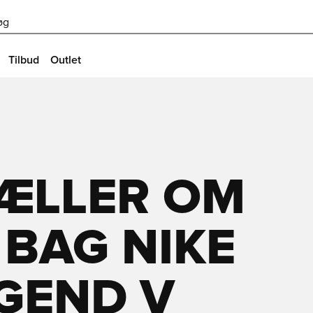
øg
Tilbud
Outlet
TÆLLER OM
BAG NIKE
GEND V