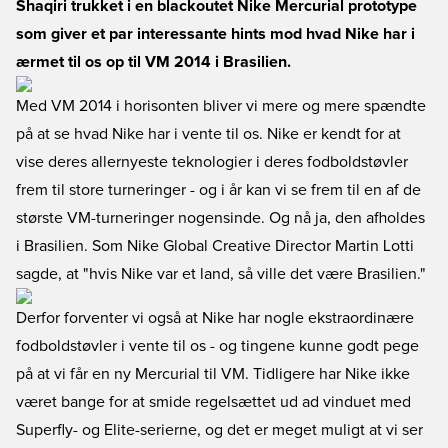
Shaqiri trukket i en blackoutet Nike Mercurial prototype
som giver et par interessante hints mod hvad Nike har i
ærmet til os op til VM 2014 i Brasilien.
Med VM 2014 i horisonten bliver vi mere og mere spændte
på at se hvad Nike har i vente til os. Nike er kendt for at
vise deres allernyeste teknologier i deres fodboldstøvler
frem til store turneringer - og i år kan vi se frem til en af de
største VM-turneringer nogensinde. Og nå ja, den afholdes
i Brasilien. Som Nike Global Creative Director Martin Lotti
sagde, at "hvis Nike var et land, så ville det være Brasilien."
Derfor forventer vi også at Nike har nogle ekstraordinære
fodboldstøvler i vente til os - og tingene kunne godt pege
på at vi får en ny Mercurial til VM. Tidligere har Nike ikke
været bange for at smide regelsættet ud ad vinduet med
Superfly- og Elite-serierne, og det er meget muligt at vi ser