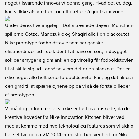
noget tilsvarende innovativt denne gang. Hvad det er, dog,
kan vi ikke afsløre her - og dit gæt er så godt som vores.
Under deres træningslejr i Doha trænede Bayern München-
spillerne Götze, Mandzukic og Shaqiri alle i en blackoutet
Nike prototype fodboldstøvle som ser ganske
ekstraordinær ud - de lader til at have en sort, indbygget
sok der smyger sig om anklen og virkelig får fodboldstøvlen
til at skille sig ud - også selv om det er en blackout. Det er
ikke noget alle helt sorte fordboldstøvler kan, og det fik os i
den grad til at spærre øjnene op da vi så de første billeder
af prototypen.
Vi må dog indrømme, at vi ikke er helt overraskede, da de
kreative hoveder fra Nike Innovation Kitchen bliver ved
med at komme med nye teknologi og features som vi aldrig
har set før, og da VM 2014 er en stor begivenhed for Nike