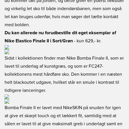
du kommer tæt på jorden, og dette giver en yderst fleksibel
og virkelig let sko til både indendørsbanen, men som også
let kan bruges udenfør, hvis man søger det tætte kontakt
med bolden.
Du kan allerede nu forudbestille dit eget eksemplar af
Nike Elastico Finale II i Sort/Grøn
- kun 629,- kr.
Sidst i kollektionen finder man Nike Bomba Finale II, som er
lavet til underlag af kunstgræs, og som er FC247-
kollektionens mest hårdføre sko. Den kommer i en næsten
helt blackoutet udgave, hvilket står en smule i kontrast til
tidligere lanceringer.
Bomba Finale II er lavet med NikeSKIN på snuden for igen
at give et skarpt touch og et lækkert fit, samtidig med at
sålen er lavet til at give maksimalt greb i underlagt samt en