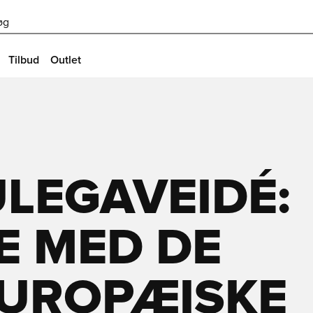
øg
Tilbud
Outlet
LEGAVEIDÉ:
E MED DE
EUROPÆISKE