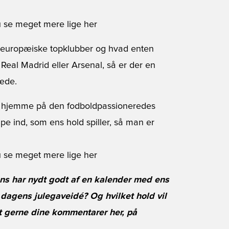
du se meget mere lige her
e europæiske topklubber og hvad enten
eal Madrid eller Arsenal, så er der en
æde.
e hjemme på den fodboldpassioneredes
e ind, som ens hold spiller, så man er
du se meget mere lige her
ns har nydt godt af en kalender med ens
 dagens julegaveidé? Og hvilket hold vil
t gerne dine kommentarer her, på