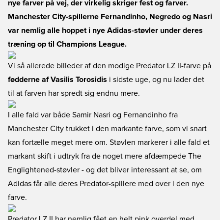
nye farver på vej, der virkelig skriger fest og farver.
Manchester City-spillerne Fernandinho, Negredo og Nasri
var nemlig alle hoppet i nye Adidas-støvler under deres
træning op til Champions League.
Vi så allerede billeder af den modige Predator LZ II-farve på
fødderne af Vasilis Torosidis
i sidste uge, og nu lader det
til at farven har spredt sig endnu mere.
I alle fald var både Samir Nasri og Fernandinho fra
Manchester City trukket i den markante farve, som vi snart
kan fortælle meget mere om. Støvlen markerer i alle fald et
markant skift i udtryk fra de noget mere afdæmpede The
Englightened-støvler - og det bliver interessant at se, om
Adidas får alle deres Predator-spillere med over i den nye
farve.
Predator LZ II har nemlig fået en helt pink overdel med