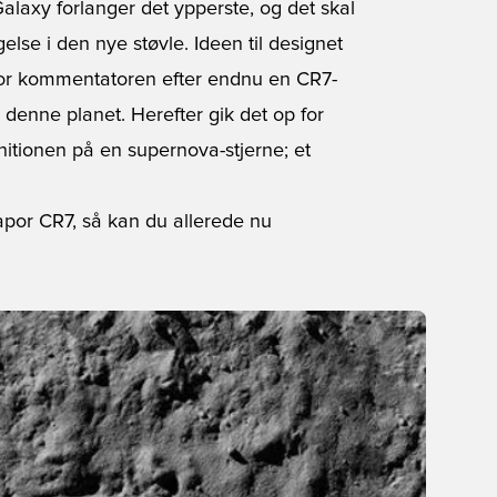
laxy forlanger det ypperste, og det skal
lse i den nye støvle. Ideen til designet
vor kommentatoren efter endnu en CR7-
denne planet. Herefter gik det op for
nitionen på en supernova-stjerne; et
apor CR7, så kan du allerede nu