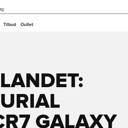
øg
Tilbud
Outlet
 LANDET:
URIAL
CR7 GALAXY