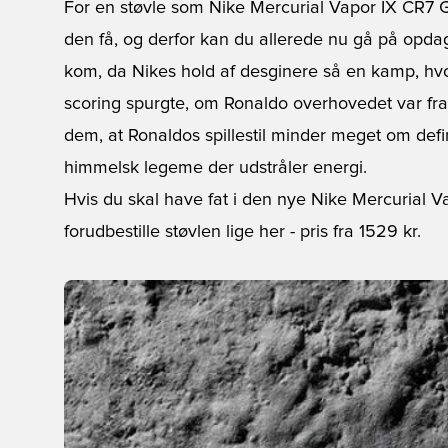
For en støvle som Nike Mercurial Vapor IX CR7 Ga
den få, og derfor kan du allerede nu gå på opdage
kom, da Nikes hold af desginere så en kamp, h
scoring spurgte, om Ronaldo overhovedet var fra 
dem, at Ronaldos spillestil minder meget om defi
himmelsk legeme der udstråler energi.
Hvis du skal have fat i den nye Nike Mercurial V
forudbestille støvlen lige her
- pris fra 1529 kr.