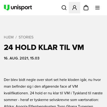
Åbner en Modal til at logge 
HJEM
STORIES
24 HOLD KLAR TIL VM
16. AUG. 2021, 15.03
Der blev bidt negle over stort set hele kloden igår, nu hvor
man befinder sig i den afgørende face af VM
kvalifikationen. 24 hold er nu klar til VM i Tyskland til næste
sommer - heraf er tyskerne selvskrevne som værtsnation:
Afrika: Angola Elfenbenskysten Togo Ghana Tunesien