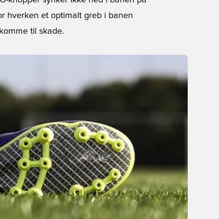
FG-knopper synker ikke ned i banen på
r hverken et optimalt greb i banen
 komme til skade.