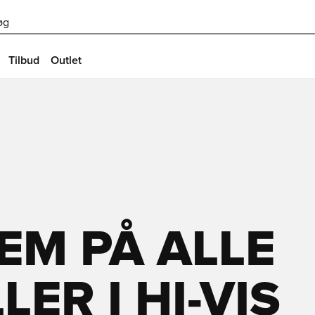
øg
Tilbud
Outlet
EM PÅ ALLE
ER I HI-VIS