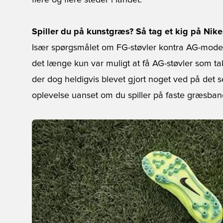
flere og flere steder i landet.
Spiller du på kunstgræs? Så tag et kig på Nike
Især spørgsmålet om FG-støvler kontra AG-modell
det længe kun var muligt at få AG-støvler som ta
der dog heldigvis blevet gjort noget ved på det 
oplevelse uanset om du spiller på faste græsbane