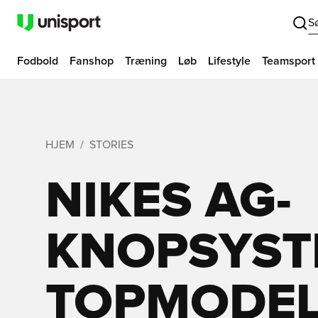
S
Fodbold
Fanshop
Træning
Løb
Lifestyle
Teamsport
HJEM
STORIES
NIKES AG-
KNOPSYST
TOPMODELL