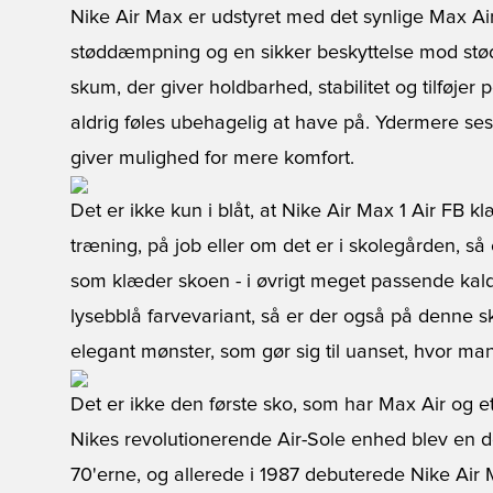
Nike Air Max er udstyret med det synlige Max Air
støddæmpning og en sikker beskyttelse mod stød
skum, der giver holdbarhed, stabilitet og tilføjer 
aldrig føles ubehagelig at have på. Ydermere se
giver mulighed for mere komfort.
Det er ikke kun i blåt, at
Nike Air Max 1 Air FB
klæ
træning, på job eller om det er i skolegården, s
som klæder skoen - i øvrigt meget passende kal
lysebblå farvevariant, så er der også på denne sk
elegant mønster, som gør sig til uanset, hvor ma
Det er ikke den første sko, som har Max Air og e
Nikes revolutionerende Air-Sole enhed blev en del
70'erne, og allerede i 1987 debuterede Nike Air 