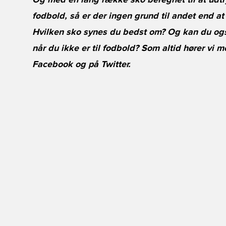
Og med en lang række sko beregnet til at udtryk
fodbold, så er der ingen grund til andet end at
Hvilken sko synes du bedst om? Og kan du også
når du ikke er til fodbold? Som altid hører vi
Facebook
og på
Twitter
.