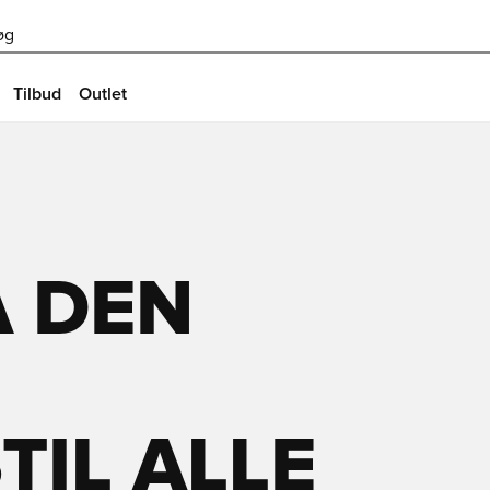
øg
Tilbud
Outlet
Å DEN
IL ALLE