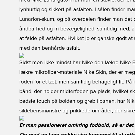
Med
Nike Lunargato II
får man en støvle, der er 
lynhurtig og sikkert på asfalten. I sålen finder 
Lunarlon-skum, og på overdelen finder man det 
åndbarhed og fri bevægelighed, samtidig med, at
at falde på asfalten. Hvilket jo er ganske godt at
med den benhårde asfalt.
Sidst men ikke mindst har Nike den lækre
Nike El
lækre mikrofiber-materiale Nike Skin, der er meget
foden for et tæt, men samtidig behageligt fit. På
bånd, der holder midterfoden på plads, hvilket skab
bedste touch på bolden og greb i banen, har Nik
sildebensmønstre og prikkede områder, der sikrer
Er man passioneret omkring fodbold, så er det 