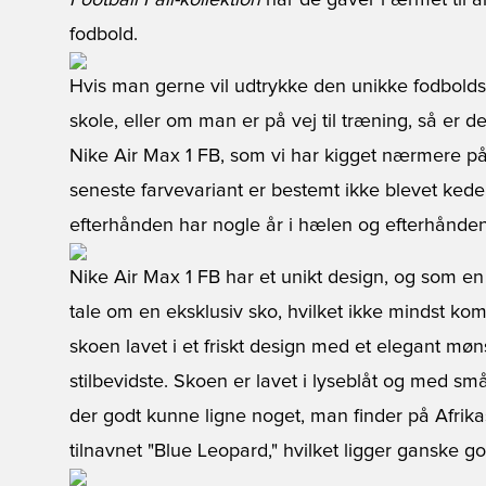
Football Fall-kollektion
har de gaver i ærmet til a
fodbold.
Hvis man gerne vil udtrykke den unikke fodbolds
skole, eller om man er på vej til træning, så e
Nike Air Max 1 FB, som vi har kigget nærmere på
seneste farvevariant er bestemt ikke blevet kede
efterhånden har nogle år i hælen og efterhånden h
Nike Air Max 1 FB
har et unikt design, og som en
tale om en eksklusiv sko, hvilket ikke mindst kom
skoen lavet i et friskt design med et elegant møn
stilbevidste. Skoen er lavet i lyseblåt og med små
der godt kunne ligne noget, man finder på Afri
tilnavnet "Blue Leopard," hvilket ligger ganske god