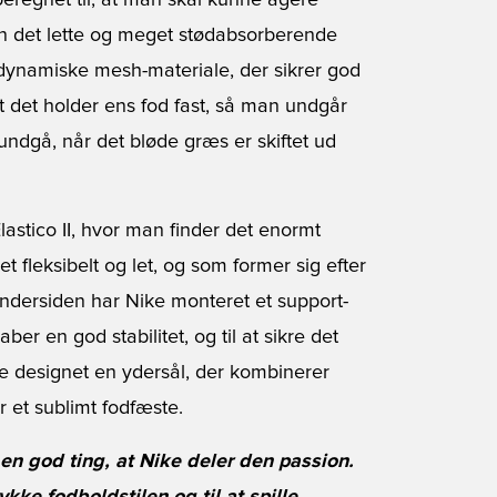
beregnet til, at man skal kunne agere
man det lette og meget stødabsorberende
dynamiske mesh-materiale, der sikrer god
 det holder ens fod fast, så man undgår
 undgå, når det bløde græs er skiftet ud
astico II
, hvor man finder det enormt
 fleksibelt og let, og som former sig efter
 indersiden har Nike monteret et support-
er en god stabilitet, og til at sikre det
e designet en ydersål, der kombinerer
 et sublimt fodfæste.
en god ting, at Nike deler den passion.