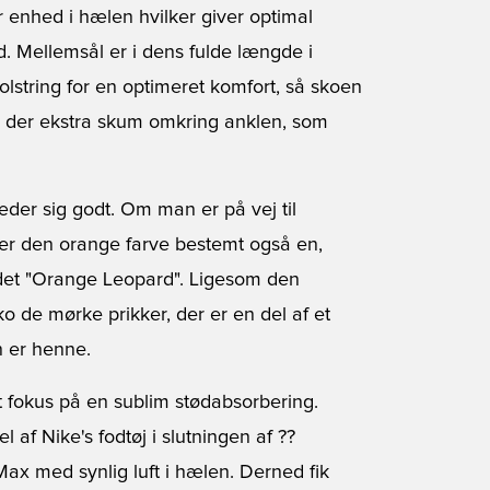
 enhed i hælen hvilker giver optimal
. Mellemsål er i dens fulde længde i
polstring for en optimeret komfort, så skoen
s der ekstra skum omkring anklen, som
der sig godt. Om man er på vej til
å er den orange farve bestemt også en,
det "Orange Leopard". Ligesom den
o de mørke prikker, der er en del af et
n er henne.
t fokus på en sublim stødabsorbering.
 af Nike's fodtøj i slutningen af ??
Max med synlig luft i hælen. Derned fik