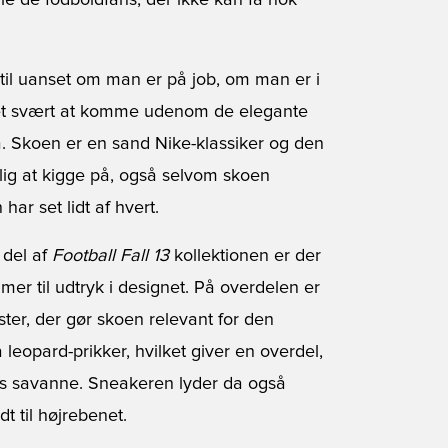
lle de fodboldfans, der ikke kan få nok
til uanset om man er på job, om man er i
r det svært at komme udenom de elegante
. Skoen er en sand Nike-klassiker og den
lig at kigge på, også selvom skoen
ar set lidt af hvert.
 del af
Football Fall 13
kollektionen er der
mer til udtryk i designet. På overdelen er
ster, der gør skoen relevant for den
 leopard-prikker, hvilket giver en overdel,
kas savanne. Sneakeren lyder da også
t til højrebenet.