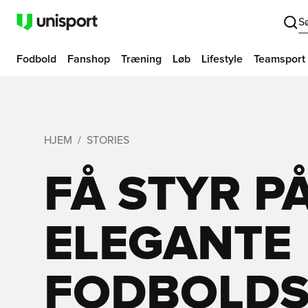
S
Fodbold
Fanshop
Træning
Løb
Lifestyle
Teamsport
HJEM
STORIES
FÅ STYR P
ELEGANTE
FODBOLDST