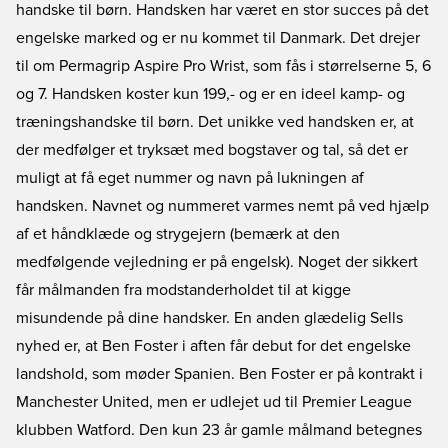
handske til børn. Handsken har været en stor succes på det
engelske marked og er nu kommet til Danmark. Det drejer
til om Permagrip Aspire Pro Wrist, som fås i størrelserne 5, 6
og 7. Handsken koster kun 199,- og er en ideel kamp- og
træningshandske til børn. Det unikke ved handsken er, at
der medfølger et tryksæt med bogstaver og tal, så det er
muligt at få eget nummer og navn på lukningen af
handsken. Navnet og nummeret varmes nemt på ved hjælp
af et håndklæde og strygejern (bemærk at den
medfølgende vejledning er på engelsk). Noget der sikkert
får målmanden fra modstanderholdet til at kigge
misundende på dine handsker. En anden glædelig Sells
nyhed er, at Ben Foster i aften får debut for det engelske
landshold, som møder Spanien. Ben Foster er på kontrakt i
Manchester United, men er udlejet ud til Premier League
klubben Watford. Den kun 23 år gamle målmand betegnes