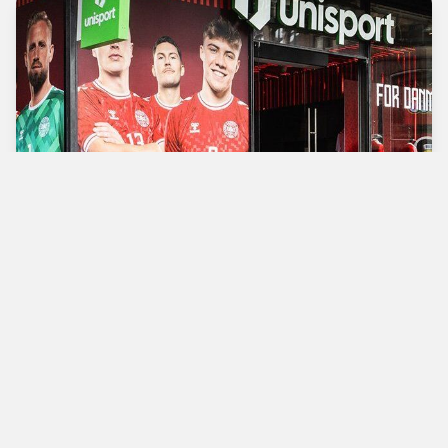
Verdens bedste
fodboldbutik
Man - Tors
10.00 - 18.00
Fre
10.00 - 19.00
Lør
10.00 - 17.00