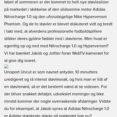
løbet af sommeren er der kommet to helt nye støvlesiloer
på markedet i skikkelse af den slidsomme motor Adidas
Nitrocharge 1.0 og den uforudsigelige Nike Hypervenom
Phantom. Og de to støvler er blevet diskuteret vidt og bredt
i takt med, at alverdens professionelle fodboldspillere
stikker deres gyldne fødder ned i støvlerne. Men hvad er
egentlig op og ned med Nitrocharge 1.0 og Hypervenom?
Vi har bænket Jakob og Joltter foran WebTV-kameraet for
at give dig svaret.
Unisport Uncut er som navnet antyder, 10 minutters
uredigeret og rå intenst støvlesnak, og hvis man er lidt af
en støvlenørd, så er det bestemt værd at se videoen. For
der bliver snakket detaljer, udvekslet meninger og ikke
mindst kommer der nogle overraskende afsløringer. Vidste
du for eksempel, at Jakob synes at Adidas Nitrocharge 1.0
er Adidas stærkeste støvle på markedet lige nu?