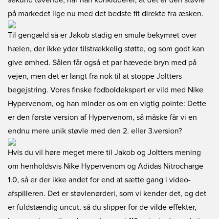
sekund tøvende, når han konkluderer, at det er den støvle
på markedet lige nu med det bedste fit direkte fra æsken.
Til gengæld så er Jakob stadig en smule bekymret over
hælen, der ikke yder tilstrækkelig støtte, og som godt kan
give ømhed. Sålen får også et par hævede bryn med på
vejen, men det er langt fra nok til at stoppe Joltters
begejstring. Vores finske fodboldekspert er vild med Nike
Hypervenom, og han minder os om en vigtig pointe: Dette
er den første version af Hypervenom, så måske får vi en
endnu mere unik støvle med den 2. eller 3.version?
Hvis du vil høre meget mere til Jakob og Joltters mening
om henholdsvis Nike Hypervenom og Adidas Nitrocharge
1.0, så er der ikke andet for end at sætte gang i video-
afspilleren. Det er støvlenørderi, som vi kender det, og det
er fuldstændig uncut, så du slipper for de vilde effekter,