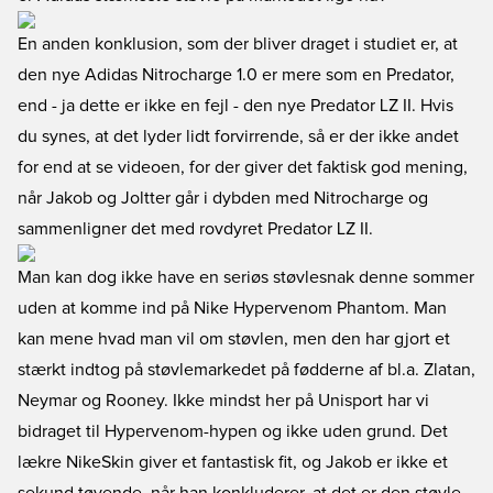
En anden konklusion, som der bliver draget i studiet er, at
den nye Adidas Nitrocharge 1.0 er mere som en Predator,
end - ja dette er ikke en fejl - den nye Predator LZ II. Hvis
du synes, at det lyder lidt forvirrende, så er der ikke andet
for end at se videoen, for der giver det faktisk god mening,
når Jakob og Joltter går i dybden med Nitrocharge og
sammenligner det med rovdyret Predator LZ II.
Man kan dog ikke have en seriøs støvlesnak denne sommer
uden at komme ind på Nike Hypervenom Phantom. Man
kan mene hvad man vil om støvlen, men den har gjort et
stærkt indtog på støvlemarkedet på fødderne af bl.a. Zlatan,
Neymar og Rooney. Ikke mindst her på Unisport har vi
bidraget til Hypervenom-hypen og ikke uden grund. Det
lækre NikeSkin giver et fantastisk fit, og Jakob er ikke et