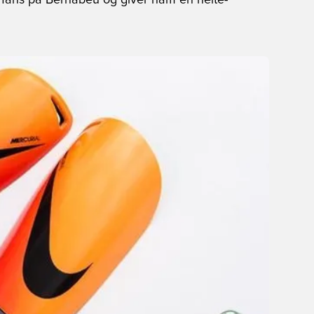
s fans på Bernabeu og giver ham en helte-