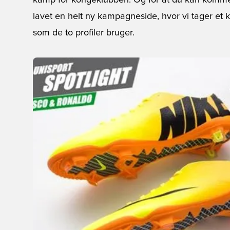
kamp for kongeklubben. Og for at du kan komme h
lavet en
helt ny kampagneside
, hvor vi tager et
som de to profiler bruger.