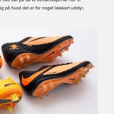
elt tæt på de to verdensstjerner har vi
 kig på hvad det er for noget lækkert udstyr,