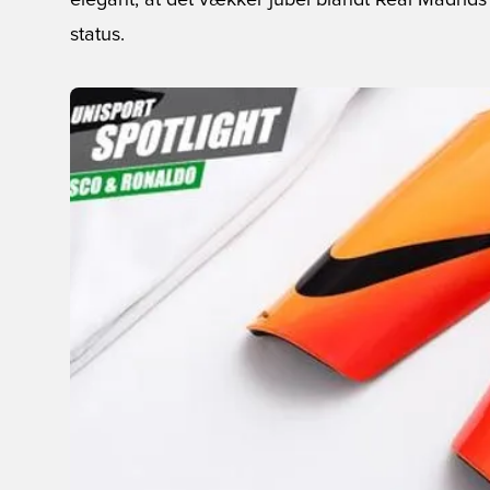
elegant, at det vækker jubel blandt Real Madrid
status.