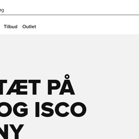
øg
Tilbud
Outlet
TÆT PÅ
OG ISCO
NY