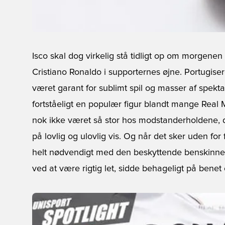
Isco skal dog virkelig stå tidligt op om morgen
Cristiano Ronaldo i supporternes øjne. Portugiseren
været garant for sublimt spil og masser af spek
fortståeligt en populær figur blandt mange Real 
nok ikke været så stor hos modstanderholdene, de
på lovlig og ulovlig vis. Og når det sker uden for 
helt nødvendigt med den beskyttende benskinn
ved at være rigtig let, sidde behageligt på benet