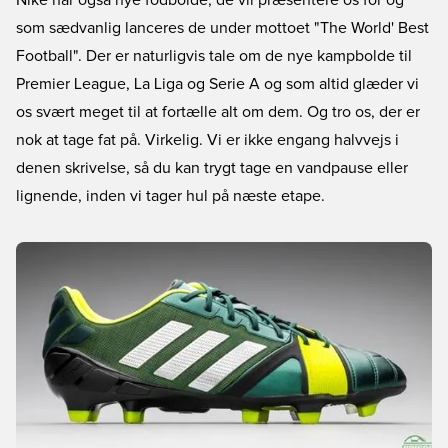
Nike har også nye fodbolde, de vil præsentere os for og
som sædvanlig lanceres de under mottoet "The World' Best
Football". Der er naturligvis tale om de nye kampbolde til
Premier League, La Liga og Serie A og som altid glæder vi
os svært meget til at fortælle alt om dem. Og tro os, der er
nok at tage fat på. Virkelig. Vi er ikke engang halvvejs i
denen skrivelse, så du kan trygt tage en vandpause eller
lignende, inden vi tager hul på næste etape.