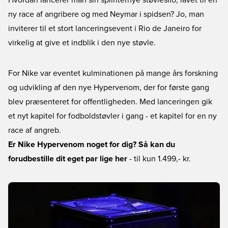
Hvordan lancerer man sin splinternye støvlesilo, lavet til en
ny race af angribere og med Neymar i spidsen? Jo, man
inviterer til et stort lanceringsevent i Rio de Janeiro for
virkelig at give et indblik i den nye støvle.
For Nike var eventet kulminationen på mange års forskning
og udvikling af den nye Hypervenom, der for første gang
blev præsenteret for offentligheden. Med lanceringen gik
et nyt kapitel for fodboldstøvler i gang - et kapitel for en ny
race af angreb.
Er Nike Hypervenom noget for dig? Så kan du
forudbestille dit eget par lige her
- til kun 1.499,- kr.