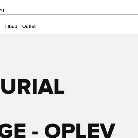
øg
Tilbud
Outlet
URIAL
E - OPLEV