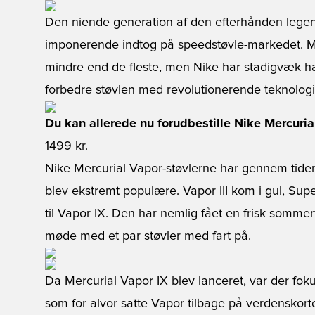
Den niende generation af den efterhånden legenda
imponerende indtog på speedstøvle-markedet. M
mindre end de fleste, men Nike har stadigvæk ha
forbedre støvlen med revolutionerende teknolog
Du kan allerede nu forudbestille Nike Mercuri
1499 kr.
Nike Mercurial Vapor-støvlerne har gennem tiden h
blev ekstremt populære. Vapor III kom i gul, Supe
til Vapor IX. Den har nemlig fået en frisk somme
møde med et par støvler med fart på.
Da Mercurial Vapor IX blev lanceret, var der fok
som for alvor satte Vapor tilbage på verdenskorte