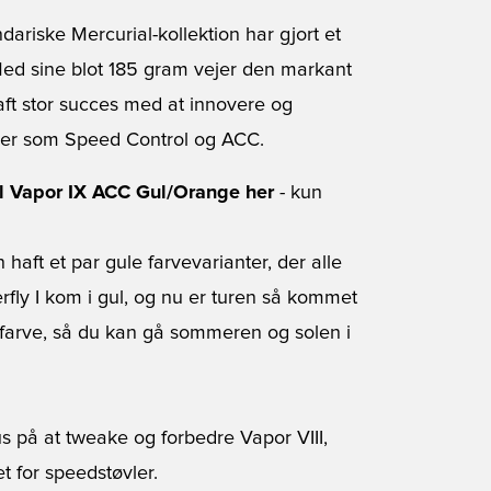
riske Mercurial-kollektion har gjort et
ed sine blot 185 gram vejer den markant
ft stor succes med at innovere og
ier som Speed Control og ACC.
al Vapor IX ACC Gul/Orange her
- kun
aft et par gule farvevarianter, der alle
rfly I kom i gul, og nu er turen så kommet
rfarve, så du kan gå sommeren og solen i
us på at tweake og forbedre Vapor VIII,
t for speedstøvler.