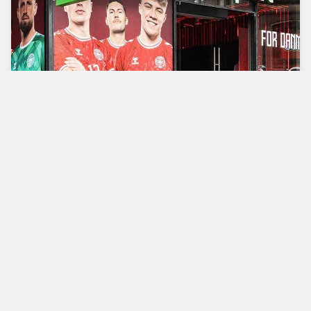
Verdens bedste
fodboldbutik
Man - Tors
10.00 - 18.00
Fre
10.00 - 19.00
Lør
10.00 - 17.00
Søn
11.00 - 16.00