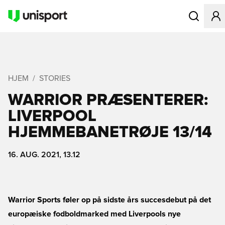
Åbner en Mo
HJEM
STORIES
WARRIOR PRÆSENTERER:
LIVERPOOL
HJEMMEBANETRØJE 13/14
16. AUG. 2021, 13.12
Warrior Sports føler op på sidste års succesdebut på det
europæiske fodboldmarked med Liverpools nye