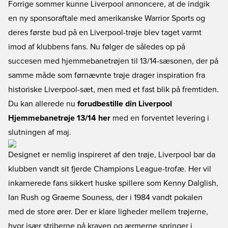
Forrige sommer kunne Liverpool annoncere, at de indgik
en ny sponsoraftale med amerikanske Warrior Sports og
deres første bud på en Liverpool-trøje blev taget varmt
imod af klubbens fans. Nu følger de således op på
succesen med hjemmebanetrøjen til 13/14-sæsonen, der på
samme måde som førnævnte trøje drager inspiration fra
historiske Liverpool-sæt, men med et fast blik på fremtiden.
Du kan allerede nu
forudbestille din Liverpool
Hjemmebanetrøje 13/14 her
med en forventet levering i
slutningen af maj.
Designet er nemlig inspireret af den trøje, Liverpool bar da
klubben vandt sit fjerde Champions League-trofæ. Her vil
inkarnerede fans sikkert huske spillere som Kenny Dalglish,
Ian Rush og Graeme Souness, der i 1984 vandt pokalen
med de store ører. Der er klare ligheder mellem trøjerne,
hvor især striberne på kraven og ærmerne springer i